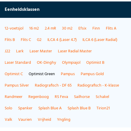
Eenheidsklassen
12-voetsjol
16 m2
2.4 mR
30 m2
Efsix
Finn
Flits A
Flits B
Flits C
G2
ILCA 4 (Laser 4.7)
ILCA 6 (Laser Radial)
J22
Lark
Laser Master
Laser Radial Master
Laser Standard
OK-Dinghy
Olympiajol
Optimist B
Optimist C
Optimist Green
Pampus
Pampus Gold
Pampus Silver
Radiografisch - DF 65
Radiografisch - K-klasse
Randmeer
Regenboog
RS Feva
Sailhorse
Schakel
Solo
Spanker
Splash Blue A
Splash Blue B
Tirion21
Valk
Vaurien
Vrijheid
Yngling