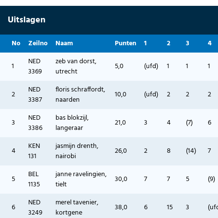
Uitslagen
No
Zeilno
Naam
Punten
1
2
3
4
NED
zeb van dorst,
1
5,0
(ufd)
1
1
1
3369
utrecht
NED
floris schraffordt,
2
10,0
(ufd)
2
2
2
3387
naarden
NED
bas blokzijl,
3
21,0
3
4
(7)
6
3386
langeraar
KEN
jasmijn drenth,
4
26,0
2
8
(14)
7
131
nairobi
BEL
janne ravelingien,
5
30,0
7
7
5
(9)
1135
tielt
NED
merel tavenier,
6
38,0
6
15
3
(uf
3249
kortgene