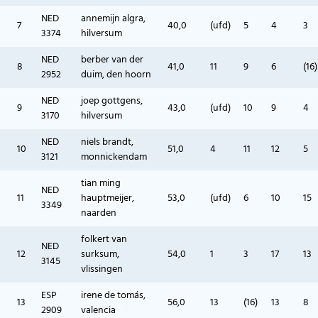
NED
annemijn algra,
7
40,0
(ufd)
5
4
3
3374
hilversum
NED
berber van der
8
41,0
11
9
6
(16)
2952
duim, den hoorn
NED
joep gottgens,
9
43,0
(ufd)
10
9
4
3170
hilversum
NED
niels brandt,
10
51,0
4
11
12
5
3121
monnickendam
tian ming
NED
11
hauptmeijer,
53,0
(ufd)
6
10
15
3349
naarden
folkert van
NED
12
surksum,
54,0
1
3
17
13
3145
vlissingen
ESP
irene de tomás,
13
56,0
13
(16)
13
8
2909
valencia