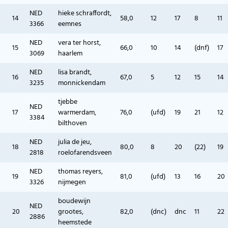
NED
hieke schraffordt,
14
58,0
12
17
8
11
3366
eemnes
NED
vera ter horst,
15
66,0
10
14
(dnf)
17
3069
haarlem
NED
lisa brandt,
16
67,0
5
12
15
14
3235
monnickendam
tjebbe
NED
17
warmerdam,
76,0
(ufd)
19
21
12
3384
bilthoven
NED
julia de jeu,
18
80,0
8
20
(22)
19
2818
roelofarendsveen
NED
thomas reyers,
19
81,0
(ufd)
13
16
20
3326
nijmegen
boudewijn
NED
20
grootes,
82,0
(dnc)
dnc
11
22
2886
heemstede