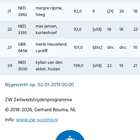
NED
margre rijpma,
21
82,0
9
(21)
20
18
2862
heeg
NED
max jansen,
22
92,0
(ufd)
18
18
23
3393
kortenhoef
GBR
merle nieuwland,
23
101,0
(dnc)
dnc
dnc
10
6458
cardiff
NED
kylian van den
24
106,0
(ufd)
22
19
21
3030
akker, huizen
Bijgewerkt op: 02-01-2019 00:00
ZW Zeilwedstrijdenprogramma
© 2018-2026, Gerhard Bouma, NL
Info:
www.zw-scoring.nl