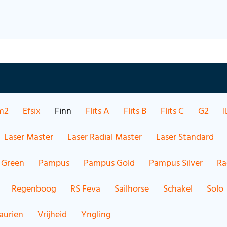
m2
Efsix
Finn
Flits A
Flits B
Flits C
G2
I
Laser Master
Laser Radial Master
Laser Standard
 Green
Pampus
Pampus Gold
Pampus Silver
Ra
Regenboog
RS Feva
Sailhorse
Schakel
Solo
aurien
Vrijheid
Yngling