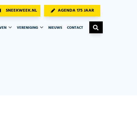
SNEEKWEEK.NL
AGENDA 175 JAAR
AVEN
VERENIGING
NIEUWS
CONTACT