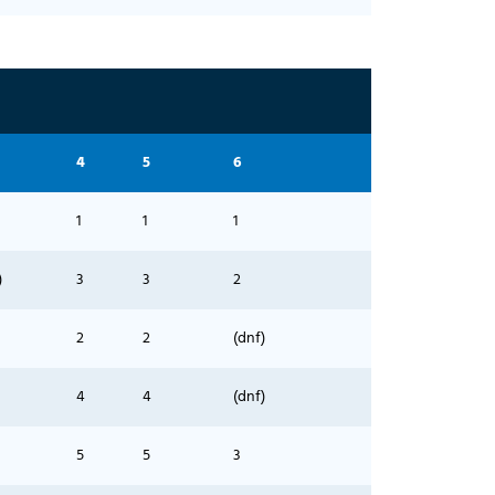
4
5
6
1
1
1
)
3
3
2
2
2
(dnf)
4
4
(dnf)
5
5
3