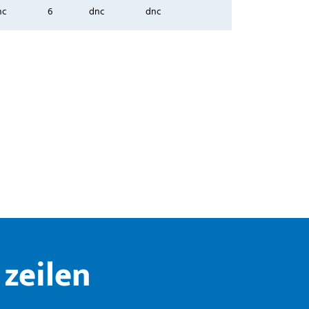
nc
6
dnc
dnc
zeilen