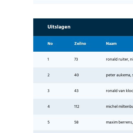
Uitslagen
No
Zeilno
Naam
1
73
ronald ruiter, n
2
40
peter aukema, 
3
43
ronald van kloo
4
112
michel miltenb
5
58
maxim berrens