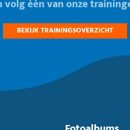
n volg één van onze training
BEKIJK TRAININGSOVERZICHT
Fotoalbums