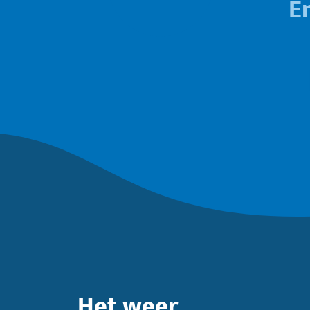
E
Het weer