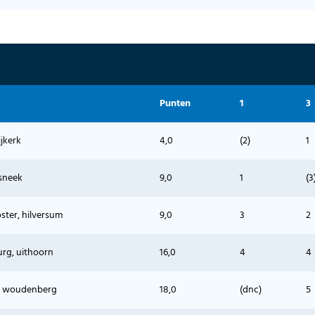
Punten
1
3
ijkerk
4,0
(2)
1
sneek
9,0
1
(3
ster, hilversum
9,0
3
2
urg, uithoorn
16,0
4
4
, woudenberg
18,0
(dnc)
5