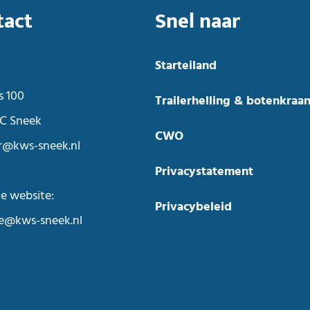
tact
Snel naar
Starteiland
s 100
Trailerhelling & botenkraa
C Sneek
CWO
r@kws-sneek.nl
Privacystatement
e website:
Privacybeleid
ie@kws-sneek.nl