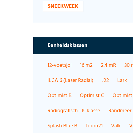
SNEEKWEEK
Eenheidsklassen
12-voetsjol
16 m2
2.4 mR
30 
ILCA 6 (Laser Radial)
J22
Lark
Optimist B
Optimist C
Optimist
Radiografisch - K-klasse
Randmeer
Splash Blue B
Tirion21
Valk
V