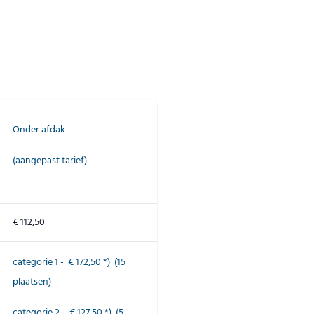
Onder afdak
(aangepast tarief)
€ 112,50
categorie 1 - € 172,50 *) (15
plaatsen)
categorie 2 - € 127,50 *) (5