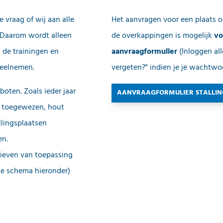
e vraag of wij aan alle
Het aanvragen voor een plaats op
 Daarom wordt alleen
de overkappingen is mogelijk
vo
 de trainingen en
aanvraagformulier
(Inloggen al
deelnemen.
vergeten?" indien je je wachtwo
boten. Zoals ieder jaar
AANVRAAGFORMULIER STALLIN
 toegewezen, hout
llingsplaatsen
en.
arieven van toepassing
zie schema hieronder)