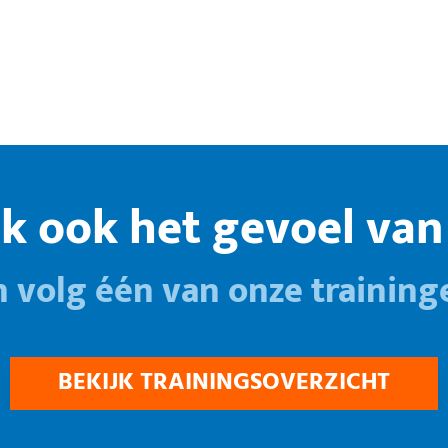
k ook het gevoel van 
n volg één van onze training
BEKIJK TRAININGSOVERZICHT