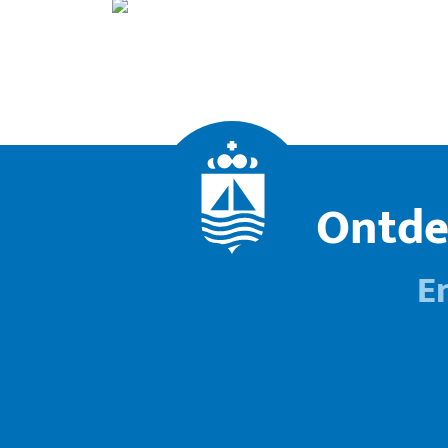
Ontde
E