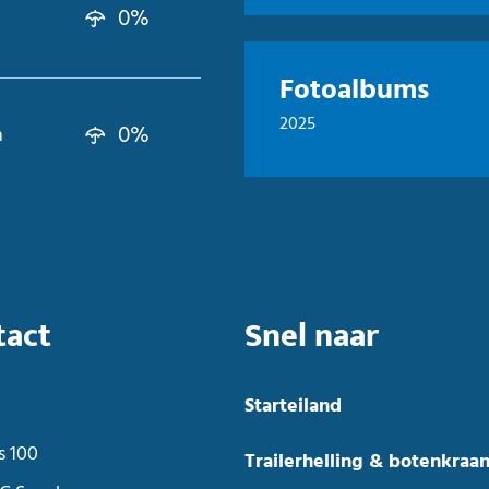
0%
Fotoalbums
2025
0%
n
tact
Snel naar
Starteiland
s 100
Trailerhelling & botenkraa