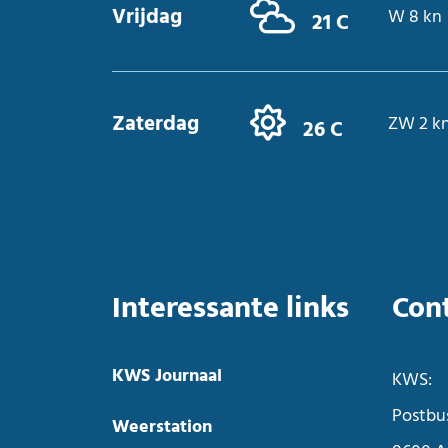
Vrijdag
W 8 kn
21 C
Zaterdag
ZW 2 k
26 C
Interessante links
Con
KWS Journaal
KWS:
Postbu
Weerstation