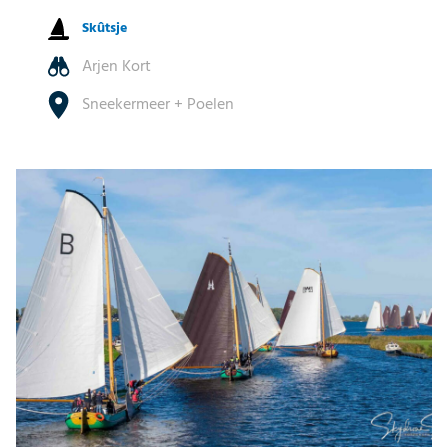
Skûtsje
Arjen Kort
Sneekermeer + Poelen