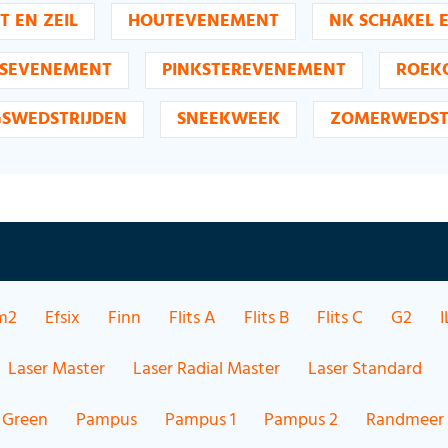
T EN ZEIL
HOUTEVENEMENT
NK SCHAKEL 
SEVENEMENT
PINKSTEREVENEMENT
ROEK
GSWEDSTRIJDEN
SNEEKWEEK
ZOMERWEDST
m2
Efsix
Finn
Flits A
Flits B
Flits C
G2
I
Laser Master
Laser Radial Master
Laser Standard
 Green
Pampus
Pampus 1
Pampus 2
Randmeer