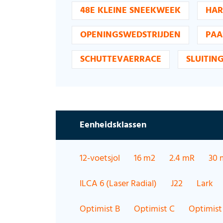
48E KLEINE SNEEKWEEK
HAR
OPENINGSWEDSTRIJDEN
PAA
SCHUTTEVAERRACE
SLUITIN
Eenheidsklassen
12-voetsjol
16 m2
2.4 mR
30 
ILCA 6 (Laser Radial)
J22
Lark
Optimist B
Optimist C
Optimist