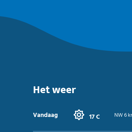
Het weer
Vandaag
NW 6 k
17 C