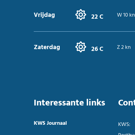
Vrijdag
W 10 kn
22 C
Zaterdag
Z 2 kn
26 C
Interessante links
Con
KWS Journaal
KWS: