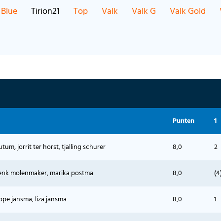
 Blue
Tirion21
Top
Valk
Valk G
Valk Gold
Punten
1
um, jorrit ter horst, tjalling schurer
8,0
2
henk molenmaker, marika postma
8,0
(4
ppe jansma, liza jansma
8,0
1