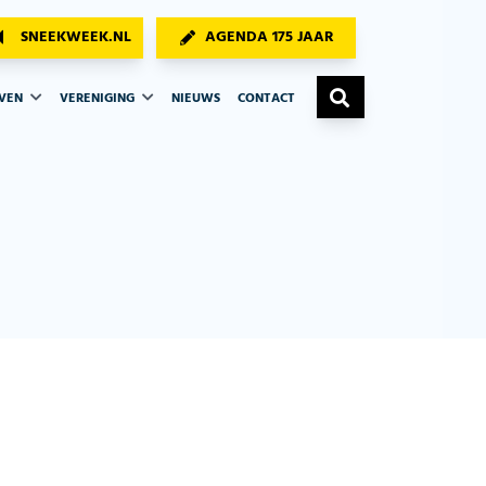
SNEEKWEEK.NL
AGENDA 175 JAAR
AVEN
VERENIGING
NIEUWS
CONTACT