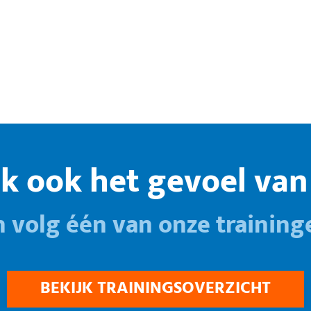
k ook het gevoel van 
n volg één van onze training
BEKIJK TRAININGSOVERZICHT