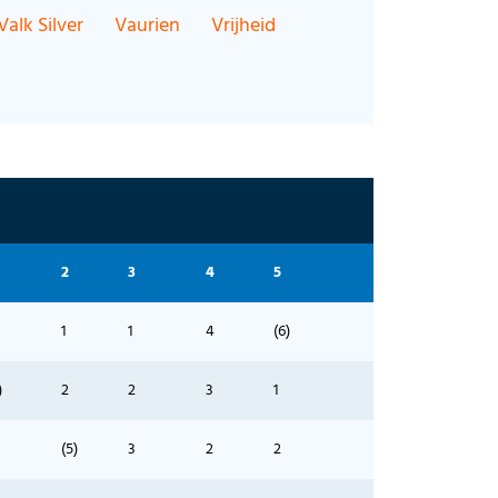
Valk Silver
Vaurien
Vrijheid
2
3
4
5
1
1
4
(6)
)
2
2
3
1
(5)
3
2
2