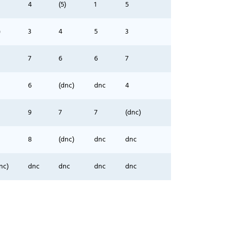
4
(5)
1
5
)
3
4
5
3
7
6
6
7
6
(dnc)
dnc
4
9
7
7
(dnc)
8
(dnc)
dnc
dnc
nc)
dnc
dnc
dnc
dnc