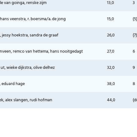
lle van goinga, renske zijm
13,0
3
hans veenstra, r. boersma/a. de jong
15,0
(5
 jessy hoekstra, sandra de graaf
26,0
(7)
enveen, remco van hettema, hans nooitgedagt
27,0
6
t, wieke dijkstra, olive delhez
32,0
9
, eduard hage
38,0
8
ek, alex slangen, rudi hofman
44,0
(d