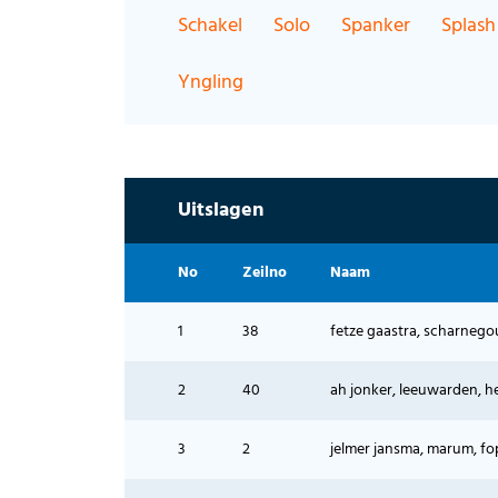
Schakel
Solo
Spanker
Splash
Yngling
Uitslagen
No
Zeilno
Naam
1
38
fetze gaastra, scharnegout
2
40
ah jonker, leeuwarden, 
3
2
jelmer jansma, marum, fo