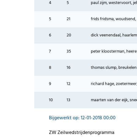
4
5
paul zijm, westervoort, je
5
21
frids fridsma, woudsend, 
6
20
dick veenendaal, haarlem,
7
35
peter kloosterman, heer
8
16
thomas slump, breukelen u
9
12
richard hage, zoetermeer
10
13
maarten van der eijk, sne
Bijgewerkt op: 12-01-2018 00:00
ZW Zeilwedstrijdenprogramma