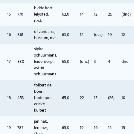
hidde kort,
15
770
lelystad,
62,0
14
12
25
(dnc)
n.v.t.
df zandstra,
16
861
63,0
12
(ocs)
10
12
bussum, nvt
sipke
schuurmans,
17
830
leiderdorp,
65,0
(dnc)
3
4
dnc
astrid
schuurmans
folkert de
boer,
18
453
buitenpost,
65,0
22
15
(26)
10
erieke
kuitert
jan hak,
19
787
lemmer,
65,0
19
16
15
15