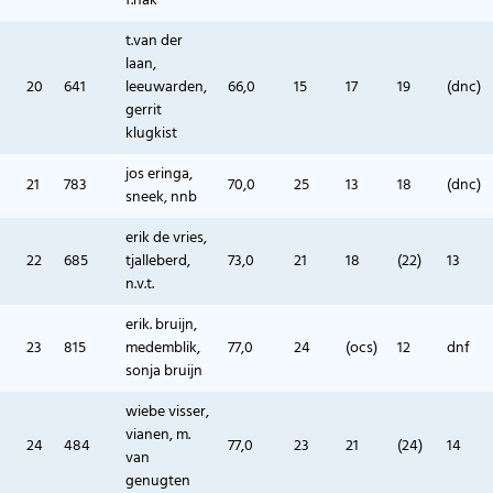
f.hak
t.van der
laan,
20
641
leeuwarden,
66,0
15
17
19
(dnc)
gerrit
klugkist
jos eringa,
21
783
70,0
25
13
18
(dnc)
sneek, nnb
erik de vries,
22
685
tjalleberd,
73,0
21
18
(22)
13
n.v.t.
erik. bruijn,
23
815
medemblik,
77,0
24
(ocs)
12
dnf
sonja bruijn
wiebe visser,
vianen, m.
24
484
77,0
23
21
(24)
14
van
genugten