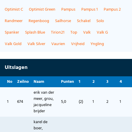
Optimist C
Optimist Green
Pampus
Pampus 1
Pampus 2
Randmeer
Regenboog
Sailhorse
Schakel
Solo
Spanker
Splash Blue
Tirion21
Top
Valk
Valk G
Valk Gold
Valk Silver
Vaurien
Vrijheid
Yngling
Uitslagen
No
Zeilno
Naam
Punten
1
2
3
4
erik van der
meer, grou,
1
674
5,0
(2)
1
2
1
jacqueline
brijder
karel de
boer,