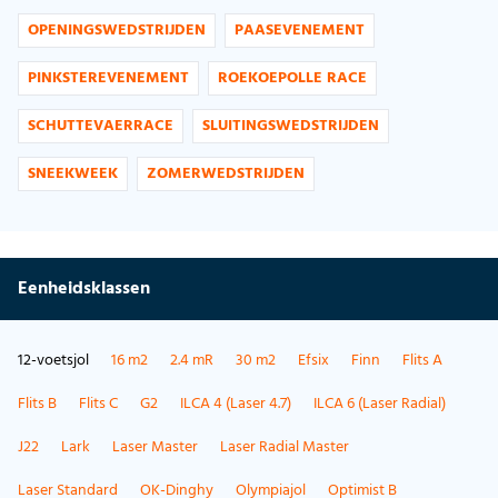
OPENINGSWEDSTRIJDEN
PAASEVENEMENT
PINKSTEREVENEMENT
ROEKOEPOLLE RACE
SCHUTTEVAERRACE
SLUITINGSWEDSTRIJDEN
SNEEKWEEK
ZOMERWEDSTRIJDEN
Eenheidsklassen
12-voetsjol
16 m2
2.4 mR
30 m2
Efsix
Finn
Flits A
Flits B
Flits C
G2
ILCA 4 (Laser 4.7)
ILCA 6 (Laser Radial)
J22
Lark
Laser Master
Laser Radial Master
Laser Standard
OK-Dinghy
Olympiajol
Optimist B