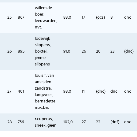
willem de
boer,
25
867
83,0
17
(ocs)
8
dnc
leeuwarden,
nvt.
lodewijk
slippens,
26
895
boxtel,
91,0
26
20
23
(dnc)
jimme
slippens
louis f. van
ameijden
zandstra,
27
401
98,0
11
(dnc)
dnc
dnc
langweer,
bernadette
m.v.d.m.
r.cuperus,
28
756
102,0
27
22
(dnf)
dnc
sneek, geen