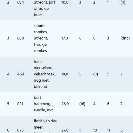
2
684
utrecht, jort
10,0
3
2
1
(4)
of bo de
boer
sabine
romkes,
3
680
utrecht,
17,0
6
6
3
(dnc)
froukje
romkes
hans
nieuwland,
4
468
velserbroek,
19,0
5
(8)
5
2
nog niet
bekend
bert
5
831
hamminga,
26,0
(16)
4
6
7
zwolle, nvt
floris van der
meer,
6
878
27,0
1
10
11
5