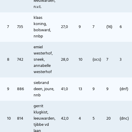
leeuwarden,
n.v.t.
klaas
koning,
7
735
27,0
9
7
(16)
6
bolsward,
nnbp
emiel
westerhof,
8
742
sneek,
28,0
10
(ocs)
7
3
annabelle
westerhof
siebrand
9
886
deen, joure,
41,0
13
9
9
(dnf)
nnb
gerrit
klugkist,
10
814
leeuwarden,
42,0
4
5
20
(dnc)
tjibbe vd
laan