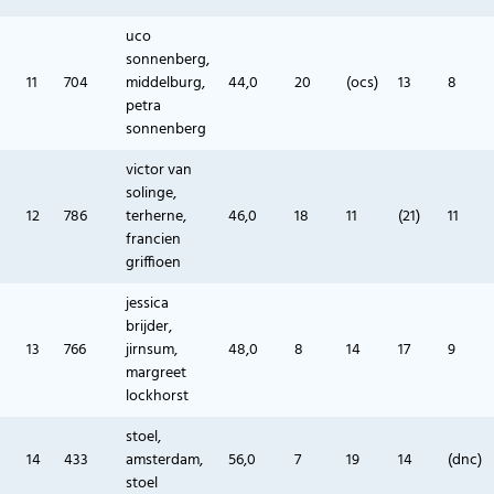
uco
sonnenberg,
11
704
middelburg,
44,0
20
(ocs)
13
8
petra
sonnenberg
victor van
solinge,
12
786
terherne,
46,0
18
11
(21)
11
francien
griffioen
jessica
brijder,
13
766
jirnsum,
48,0
8
14
17
9
margreet
lockhorst
stoel,
14
433
amsterdam,
56,0
7
19
14
(dnc)
stoel