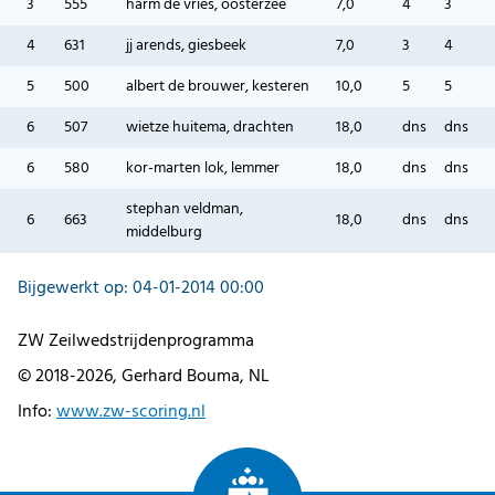
3
555
harm de vries, oosterzee
7,0
4
3
4
631
jj arends, giesbeek
7,0
3
4
5
500
albert de brouwer, kesteren
10,0
5
5
6
507
wietze huitema, drachten
18,0
dns
dns
6
580
kor-marten lok, lemmer
18,0
dns
dns
stephan veldman,
6
663
18,0
dns
dns
middelburg
Bijgewerkt op: 04-01-2014 00:00
ZW Zeilwedstrijdenprogramma
© 2018-2026, Gerhard Bouma, NL
Info:
www.zw-scoring.nl