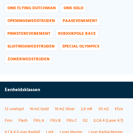
ONK FLYING DUTCHMAN
ONK SOLO
OPENINGSWEDSTRIJDEN
PAASEVENEMENT
PINKSTEREVENEMENT
ROEKOEPOLE RACE
SLUITINGSWEDSTRIJDEN
SPECIAL OLYMPICS
ZOMERWEDSTRIJDEN
Eenheidsklassen
12-voetsjol
16 m2 Gold
16 m2 Silver
2.4 mR
30 m2
Efsix
Finn
Flash
Flits A
Flits B
Flits C
G2
ILCA 4 (Laser 4.7)
ILCA 6 (Laser Radial)
Lark
Laser Master
Laser Radial Master