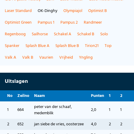
Laser Standard
OK-Dinghy
Olympiajol
Optimist B
Optimist Green
Pampus 1
Pampus 2
Randmeer
Regenboog
Sailhorse
Schakel A
Schakel B
Solo
Spanker
Splash Blue A
Splash Blue B
Tirion21
Top
Valk A
Valk B
Vaurien
Vrijheid
Yngling
Uitslagen
No
Zeilno
Naam
Punten
1
2
peter van der schaaf,
1
664
2,0
1
1
medemblik
2
652
jan siebe de vries, oosterzee
4,0
2
2