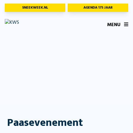
SNEEKWEEK.NL
AGENDA 175 JAAR
MENU
Paasevenement