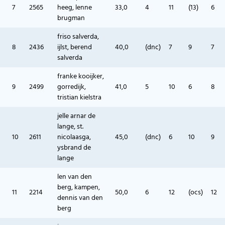
7
2565
heeg, lenne
33,0
4
11
(13)
6
brugman
friso salverda,
8
2436
ijlst, berend
40,0
(dnc)
7
9
7
salverda
franke kooijker,
9
2499
gorredijk,
41,0
5
10
6
8
tristian kielstra
jelle arnar de
lange, st.
10
2611
nicolaasga,
45,0
(dnc)
6
10
9
ysbrand de
lange
len van den
berg, kampen,
11
2214
50,0
6
12
(ocs)
12
dennis van den
berg