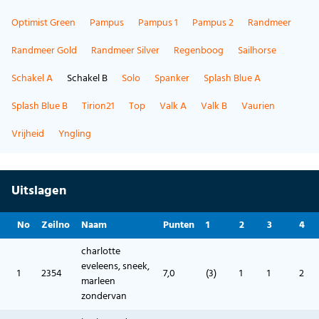
Optimist Green
Pampus
Pampus 1
Pampus 2
Randmeer
Randmeer Gold
Randmeer Silver
Regenboog
Sailhorse
Schakel A
Schakel B
Solo
Spanker
Splash Blue A
Splash Blue B
Tirion21
Top
Valk A
Valk B
Vaurien
Vrijheid
Yngling
Uitslagen
No
Zeilno
Naam
Punten
1
2
3
4
charlotte
eveleens, sneek,
1
2354
7,0
(3)
1
1
2
marleen
zondervan