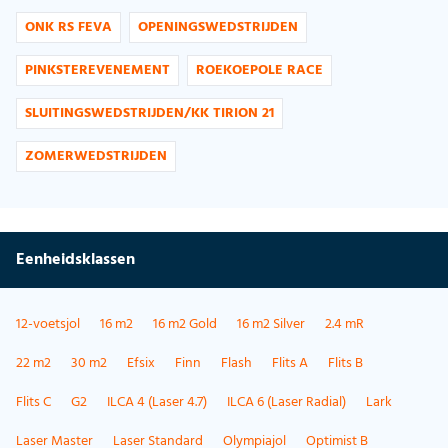
ONK RS FEVA
OPENINGSWEDSTRIJDEN
PINKSTEREVENEMENT
ROEKOEPOLE RACE
SLUITINGSWEDSTRIJDEN/KK TIRION 21
ZOMERWEDSTRIJDEN
Eenheidsklassen
12-voetsjol
16 m2
16 m2 Gold
16 m2 Silver
2.4 mR
22 m2
30 m2
Efsix
Finn
Flash
Flits A
Flits B
Flits C
G2
ILCA 4 (Laser 4.7)
ILCA 6 (Laser Radial)
Lark
Laser Master
Laser Standard
Olympiajol
Optimist B