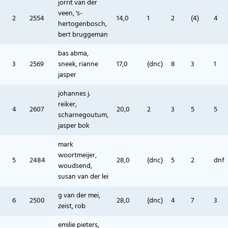
jorrit van der
veen, 's-
2
2554
14,0
1
2
(4)
4
hertogenbosch,
bert bruggeman
bas abma,
3
2569
sneek, rianne
17,0
(dnc)
8
3
1
jasper
johannes j.
reiker,
4
2607
20,0
2
3
5
5
scharnegoutum,
jasper bok
mark
woortmeijer,
5
2484
28,0
(dnc)
5
2
dnf
woudsend,
susan van der lei
g van der mei,
6
2500
28,0
(dnc)
4
7
3
zeist, rob
emilie pieters,