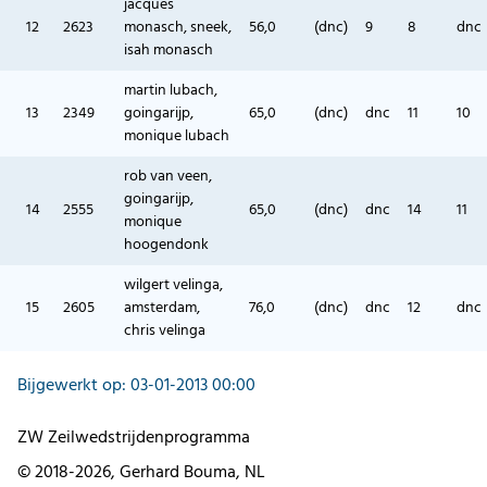
jacques
12
2623
monasch, sneek,
56,0
(dnc)
9
8
dnc
isah monasch
martin lubach,
13
2349
goingarijp,
65,0
(dnc)
dnc
11
10
monique lubach
rob van veen,
goingarijp,
14
2555
65,0
(dnc)
dnc
14
11
monique
hoogendonk
wilgert velinga,
15
2605
amsterdam,
76,0
(dnc)
dnc
12
dnc
chris velinga
Bijgewerkt op: 03-01-2013 00:00
ZW Zeilwedstrijdenprogramma
© 2018-2026, Gerhard Bouma, NL