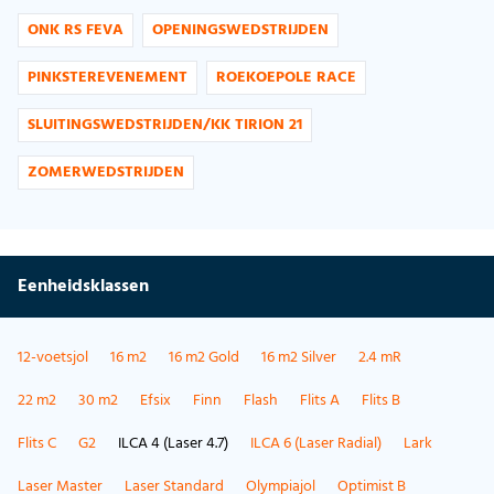
ONK RS FEVA
OPENINGSWEDSTRIJDEN
PINKSTEREVENEMENT
ROEKOEPOLE RACE
SLUITINGSWEDSTRIJDEN/KK TIRION 21
ZOMERWEDSTRIJDEN
Eenheidsklassen
12-voetsjol
16 m2
16 m2 Gold
16 m2 Silver
2.4 mR
22 m2
30 m2
Efsix
Finn
Flash
Flits A
Flits B
Flits C
G2
ILCA 4 (Laser 4.7)
ILCA 6 (Laser Radial)
Lark
Laser Master
Laser Standard
Olympiajol
Optimist B