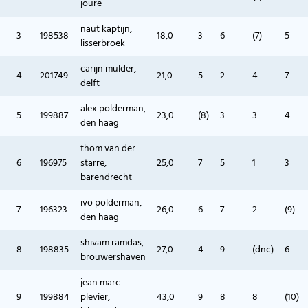
joure
naut kaptijn,
3
198538
18,0
3
6
(7)
5
lisserbroek
carijn mulder,
4
201749
21,0
5
2
4
7
delft
alex polderman,
5
199887
23,0
(8)
3
3
4
den haag
thom van der
6
196975
starre,
25,0
7
5
1
3
barendrecht
ivo polderman,
7
196323
26,0
6
7
2
(9)
den haag
shivam ramdas,
8
198835
27,0
4
9
(dnc)
6
brouwershaven
jean marc
9
199884
plevier,
43,0
9
8
8
(10)