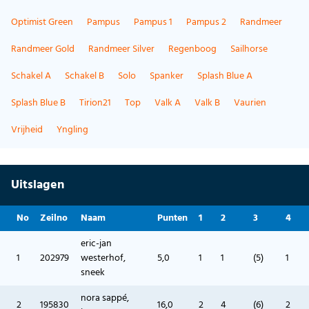
Optimist Green
Pampus
Pampus 1
Pampus 2
Randmeer
Randmeer Gold
Randmeer Silver
Regenboog
Sailhorse
Schakel A
Schakel B
Solo
Spanker
Splash Blue A
Splash Blue B
Tirion21
Top
Valk A
Valk B
Vaurien
Vrijheid
Yngling
Uitslagen
No
Zeilno
Naam
Punten
1
2
3
4
eric-jan
1
202979
westerhof,
5,0
1
1
(5)
1
sneek
nora sappé,
2
195830
16,0
2
4
(6)
2