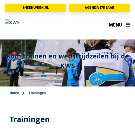
SNEEKWEEK.NL
AGENDA 175 JAAR
MENU
Kom trainen en wedstrijdzeilen bij de
KWS
Home
Trainingen
Trainingen