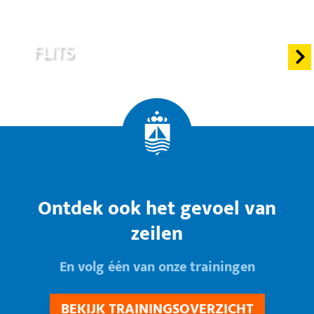
23 jul 2021
FLITS
Ontdek ook het gevoel van
zeilen
En volg één van onze trainingen
BEKIJK TRAININGSOVERZICHT