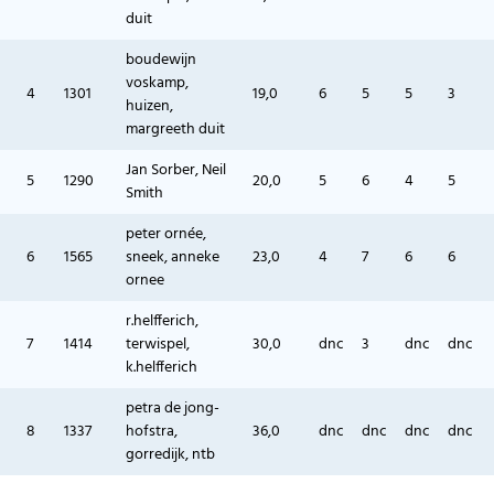
duit
boudewijn
voskamp,
4
1301
19,0
6
5
5
3
huizen,
margreeth duit
Jan Sorber, Neil
5
1290
20,0
5
6
4
5
Smith
peter ornée,
6
1565
sneek, anneke
23,0
4
7
6
6
ornee
r.helfferich,
7
1414
terwispel,
30,0
dnc
3
dnc
dnc
k.helfferich
petra de jong-
8
1337
hofstra,
36,0
dnc
dnc
dnc
dnc
gorredijk, ntb