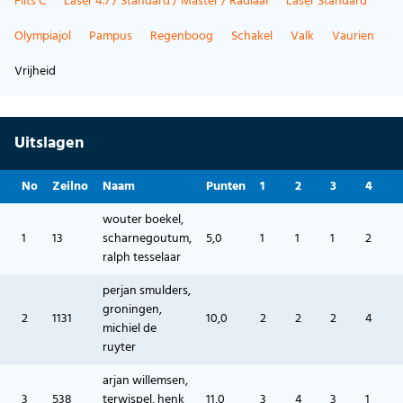
Flits C
Laser 4.7 / Standard / Master / Radiaal
Laser Standard
Olympiajol
Pampus
Regenboog
Schakel
Valk
Vaurien
Vrijheid
Uitslagen
No
Zeilno
Naam
Punten
1
2
3
4
wouter boekel,
1
13
scharnegoutum,
5,0
1
1
1
2
ralph tesselaar
perjan smulders,
groningen,
2
1131
10,0
2
2
2
4
michiel de
ruyter
arjan willemsen,
3
538
terwispel, henk
11,0
3
4
3
1