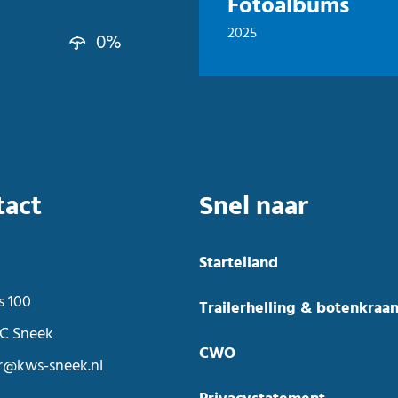
Fotoalbums
2025
0%
tact
Snel naar
Starteiland
s 100
Trailerhelling & botenkraa
C Sneek
CWO
r@kws-sneek.nl