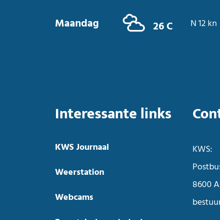
Maandag
N 12 kn
26 C
Interessante links
Con
KWS Journaal
KWS:
Postbu
Weerstation
8600 A
Webcams
bestuu