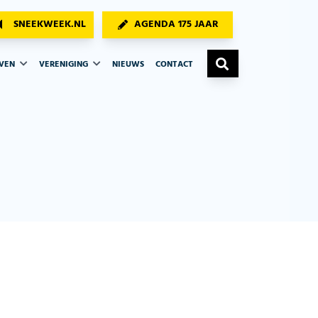
SNEEKWEEK.NL
AGENDA 175 JAAR
AVEN
VERENIGING
NIEUWS
CONTACT