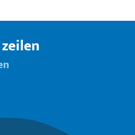
zeilen
en