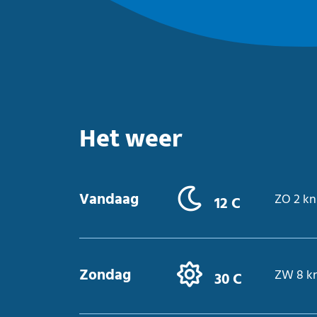
Het weer
Vandaag
ZO 2 kn
12 C
Zondag
ZW 8 k
30 C