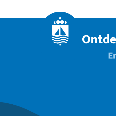
Ontde
E