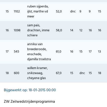
ruben sijperda,
15
1102
ijlst, marthe vd
52,0
dnc
9
9
15
meer
sam pais,
16
1098
drachten, imme
58,0
14
12
16
16
schiere
annika van
breederoode,
17
545
61,0
16
15
17
13
enschede,
djamilla troelstra
willem kramer,
18
600
snikzwaag,
67,0
15
dnc
15
18
cheyene glas
Bijgewerkt op: 18-01-2015 00:00
ZW Zeilwedstrijdenprogramma