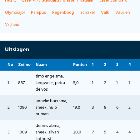
Flits C
Laser 4.7 / Standard / Master / Radiaal
Laser Standard
Olympiajol
Pampus
Regenboog
Schakel
Valk
Vaurien
Vrijheid
Uitslagen
No
Zeilno
Naam
Punten
1
2
3
4
timo engelsma,
1
857
langweer, petra
5,0
1
2
1
1
de vos
annelie boersma,
2
1090
sneek, huib
19,0
3
8
6
2
numan
dennis abma,
3
1009
sneek, silvan
20,0
7
5
4
4
linthorst