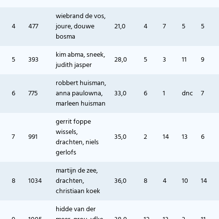
wiebrand de vos,
4
477
joure, douwe
21,0
4
7
5
5
bosma
kim abma, sneek,
5
393
28,0
5
3
11
9
judith jasper
robbert huisman,
6
775
anna paulowna,
33,0
6
1
dnc
7
marleen huisman
gerrit foppe
wissels,
7
991
35,0
2
14
13
6
drachten, niels
gerlofs
martijn de zee,
8
1034
drachten,
36,0
8
4
10
14
christiaan koek
hidde van der