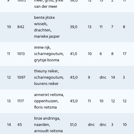
9
1005
meer, grou, yfke
38,0
12
13
2
11
van der meer
bente jitske
wissels,
10
842
39,0
13
11
7
8
drachten,
marieke jasper
imme rijk,
11
1013
scharnegoutum,
41,0
10
6
8
17
grytsje bosma
theuny reiker,
12
1097
scharnegoutum,
45,0
9
dnc
14
3
lourens reiker
annerixt reitsma,
13
1117
oppenhuizen,
45,0
11
10
12
12
floris reitsma
linze andringa,
14
45
naarden,
51,0
dnc
dnc
3
10
arnoudt reitsma