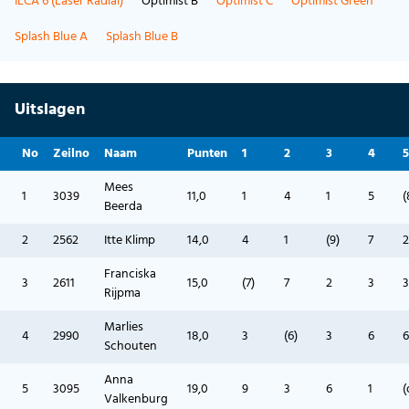
ILCA 6 (Laser Radial)
Optimist B
Optimist C
Optimist Green
Splash Blue A
Splash Blue B
Uitslagen
No
Zeilno
Naam
Punten
1
2
3
4
5
Mees
1
3039
11,0
1
4
1
5
(
Beerda
2
2562
Itte Klimp
14,0
4
1
(9)
7
2
Franciska
3
2611
15,0
(7)
7
2
3
3
Rijpma
Marlies
4
2990
18,0
3
(6)
3
6
6
Schouten
Anna
5
3095
19,0
9
3
6
1
(
Valkenburg