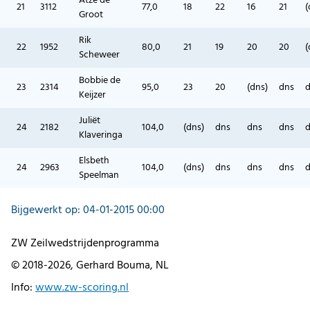
Atze de
21
3112
77,0
18
22
16
21
(
Groot
Rik
22
1952
80,0
21
19
20
20
(
Scheweer
Bobbie de
23
2314
95,0
23
20
(dns)
dns
Keijzer
Juliët
24
2182
104,0
(dns)
dns
dns
dns
Klaveringa
Elsbeth
24
2963
104,0
(dns)
dns
dns
dns
Speelman
Bijgewerkt op: 04-01-2015 00:00
ZW Zeilwedstrijdenprogramma
© 2018-2026, Gerhard Bouma, NL
Info:
www.zw-scoring.nl