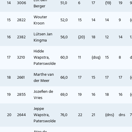
Lot den
14
3006
51,0
6
17
(19)
19
9
Berger
Wouter
15
2822
52,0
15
14
14
9
(
Kroon
Lútsen Jan
16
2382
56,0
(20)
18
12
14
1
Kingma
Hidde
17
3210
Wapstra,
60,0
11
(dsq)
15
8
Paterswolde
Marthe van
18
2661
66,0
17
15
17
17
(
der Meer
Jozefien de
19
2855
69,0
19
16
18
16
(
Vries
Jeppe
20
2644
Wapstra,
76,0
22
21
(dns)
dns
7
Paterswolde