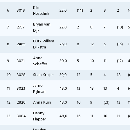
Kiki
6
3018
22,0
(14)
2
8
2
1
Hesselink
Bryan van
7
2737
22,0
2
8
7
(10)
5
Dijk
Durk Willem
8
2465
26,0
8
12
5
(15)
1
Dijkstra
Anna
9
3021
30,0
5
10
11
(12)
Scheffer
10
3028
Stian Kruijer
39,0
12
5
4
18
(
Jarno
11
3023
43,0
13
13
13
4
(
Pijlman
12
2820
Anna Kuin
43,0
10
9
(21)
13
1
Danny
13
3084
48,0
16
11
10
11
(
Flapper