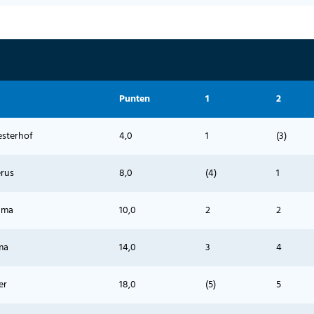
Punten
1
2
esterhof
4,0
1
(3)
erus
8,0
(4)
1
uma
10,0
2
2
ma
14,0
3
4
er
18,0
(5)
5