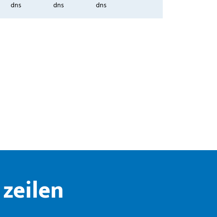
dns
dns
dns
zeilen