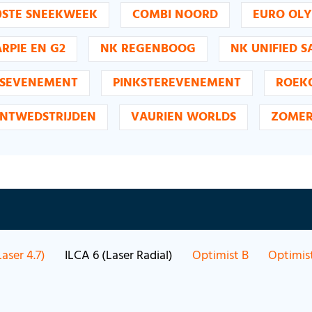
0STE SNEEKWEEK
COMBI NOORD
EURO OLY
RPIE EN G2
NK REGENBOOG
NK UNIFIED S
SEVENEMENT
PINKSTEREVENEMENT
ROEK
INTWEDSTRIJDEN
VAURIEN WORLDS
ZOMER
aser 4.7)
ILCA 6 (Laser Radial)
Optimist B
Optimis