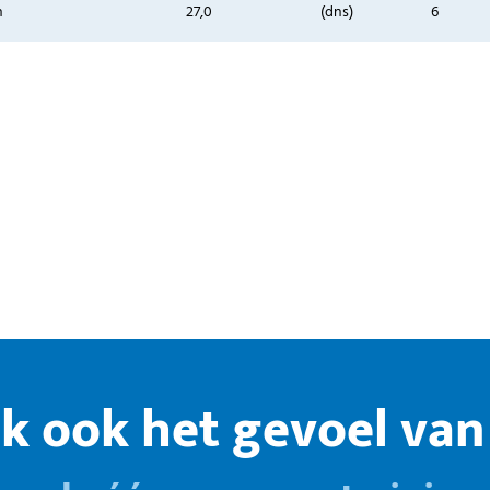
n
27,0
(dns)
6
k ook het gevoel van 