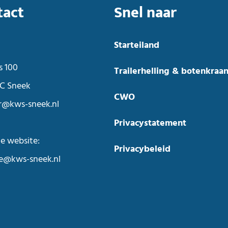
tact
Snel naar
Starteiland
s 100
Trailerhelling & botenkraa
C Sneek
CWO
r@kws-sneek.nl
Privacystatement
e website:
Privacybeleid
ie@kws-sneek.nl