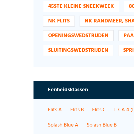
45STE KLEINE SNEEKWEEK
8
NK FLITS
NK RANDMEER, SHA
OPENINGSWEDSTRIJDEN
PAA
SLUITINGSWEDSTRIJDEN
SPR
Eenheidsklassen
Flits A
Flits B
Flits C
ILCA 4 (L
Splash Blue A
Splash Blue B