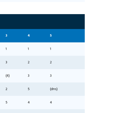
3
4
5
1
1
1
3
2
2
(4)
3
3
2
5
(dns)
5
4
4