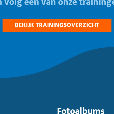
n volg één van onze training
BEKIJK TRAININGSOVERZICHT
Fotoalbums