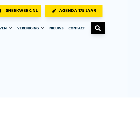
SNEEKWEEK.NL
AGENDA 175 JAAR
AVEN
VERENIGING
NIEUWS
CONTACT