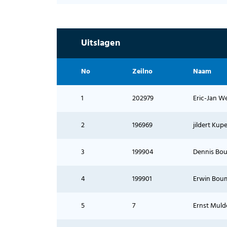
Uitslagen
No
Zeilno
Naam
1
202979
Eric-Jan W
2
196969
jildert Kup
3
199904
Dennis Bo
4
199901
Erwin Bou
5
7
Ernst Muld