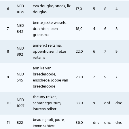
NED
eva douglas, sneek, liz
6
17,0
5
8
4
1079
douglas
bente jitske wissels,
NED
7
drachten, pien
18,0
4
6
8
842
griepsma
annerixt reitsma,
NED
8
oppenhuizen, fetze
22,0
6
7
9
892
reitsma
annika van
NED
breederoode,
9
23,0
7
9
7
545
enschede, joppe van
breederoode
theuny reiker,
NED
10
scharnegoutum,
33,0
9
dnf
dnc
1097
lourens reiker
beau nijholt, joure,
11
822
36,0
dnc
dnc
dnc
imme schiere