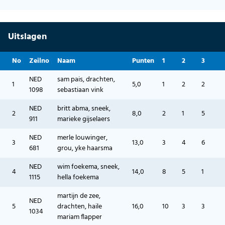
Uitslagen
No
Zeilno
Naam
Punten
1
2
3
NED
sam pais, drachten,
1
5,0
1
2
2
1098
sebastiaan vink
NED
britt abma, sneek,
2
8,0
2
1
5
911
marieke gijselaers
NED
merle louwinger,
3
13,0
3
4
6
681
grou, yke haarsma
NED
wim foekema, sneek,
4
14,0
8
5
1
1115
hella foekema
martijn de zee,
NED
5
drachten, haile
16,0
10
3
3
1034
mariam flapper