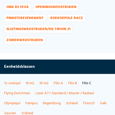
ONK RS FEVA
OPENINGSWEDSTRIJDEN
PINKSTEREVENEMENT
ROEKOEPOLE RACE
SLUITINGSWEDSTRIJDEN/KK TIRION 21
ZOMERWEDSTRIJDEN
Eenheidsklassen
12-voetsjol
16 m2
30 m2
Flits A
Flits B
Flits C
Flying Dutchman
Laser 4.7 / Standard / Master / Radiaal
Olympiajol
Pampus
Regenboog
Schakel
Tirion21
Valk
Vaurien
Vrijheid