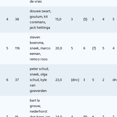
de vries
douwe zwart,
goutum, kit
4
38
15,0
3
(5)
3
4
5
coremans,
jack hettinga
steven
boersma,
5
116
sneek, marco
20,0
5
6
(7)
5
4
eeman,
remco roos
peter schuil,
sneek, olga
6
37
schuil, kyle
23,0
(dnc)
3
5
2
dn
van
goeverden
bart la
grouw,
nederhorst