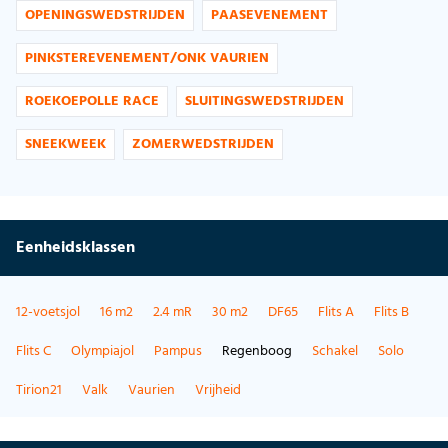
OPENINGSWEDSTRIJDEN
PAASEVENEMENT
PINKSTEREVENEMENT/ONK VAURIEN
ROEKOEPOLLE RACE
SLUITINGSWEDSTRIJDEN
SNEEKWEEK
ZOMERWEDSTRIJDEN
Eenheidsklassen
12-voetsjol
16 m2
2.4 mR
30 m2
DF65
Flits A
Flits B
Flits C
Olympiajol
Pampus
Regenboog
Schakel
Solo
Tirion21
Valk
Vaurien
Vrijheid