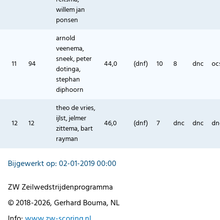
willem jan
ponsen
arnold
veenema,
sneek, peter
11
94
44,0
(dnf)
10
8
dnc
oc
dotinga,
stephan
diphoorn
theo de vries,
ijlst, jelmer
12
12
46,0
(dnf)
7
dnc
dnc
dn
zittema, bart
rayman
Bijgewerkt op: 02-01-2019 00:00
ZW Zeilwedstrijdenprogramma
© 2018-2026, Gerhard Bouma, NL
Info:
www.zw-scoring.nl