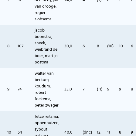
7
91
den berg, jan
24,0
4
(9)
6
7
7
van drooge,
rogier
slobsema
jacob
boonstra,
sneek,
8
107
30,0
6
8
(10)
10
6
wiebrand de
boer, martijn
postma
walter van
berkum,
koudum,
9
74
33,0
7
(11)
9
9
8
robert
foekema,
peter zwager
fetze reitsma,
oppenhuizen,
sybout
10
54
40,0
(dnc)
12
11
8
9
reitsma,