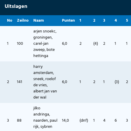
Uitslagen
No
Zeilno
Naam
Punten
1
2
3
4
5
arjen snoekc,
groningen,
1
100
carel-jan
6,0
2
(4)
2
1
1
zweep, bote
hettinga
harry
amsterdam,
sneek, roelof
2
141
6,0
1
2
1
(3)
2
de vries,
albert jan van
der wal
jilko
andringa,
3
88
naarden, paul
14,0
(dnf)
1
4
6
3
rijk, sybren