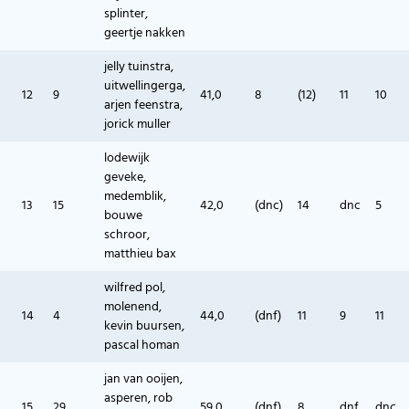
splinter,
geertje nakken
jelly tuinstra,
uitwellingerga,
12
9
41,0
8
(12)
11
10
arjen feenstra,
jorick muller
lodewijk
geveke,
medemblik,
13
15
42,0
(dnc)
14
dnc
5
bouwe
schroor,
matthieu bax
wilfred pol,
molenend,
14
4
44,0
(dnf)
11
9
11
kevin buursen,
pascal homan
jan van ooijen,
asperen, rob
15
29
59,0
(dnf)
8
dnf
dnc