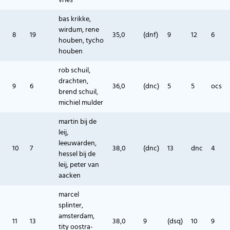
vries
bas krikke,
wirdum, rene
8
19
35,0
(dnf)
9
12
6
houben, tycho
houben
rob schuil,
drachten,
9
6
36,0
(dnc)
5
5
ocs
brend schuil,
michiel mulder
martin bij de
leij,
leeuwarden,
10
7
38,0
(dnc)
13
dnc
4
hessel bij de
leij, peter van
aacken
marcel
splinter,
amsterdam,
11
13
38,0
9
(dsq)
10
9
tity oostra-