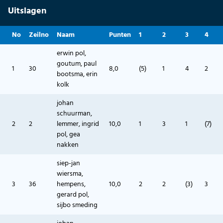
Uitslagen
No
Zeilno
Naam
Punten
1
2
3
4
erwin pol,
goutum, paul
1
30
8,0
(5)
1
4
2
bootsma, erin
kolk
johan
schuurman,
2
2
lemmer, ingrid
10,0
1
3
1
(7)
pol, gea
nakken
siep-jan
wiersma,
3
36
hempens,
10,0
2
2
(3)
3
gerard pol,
sijbo smeding