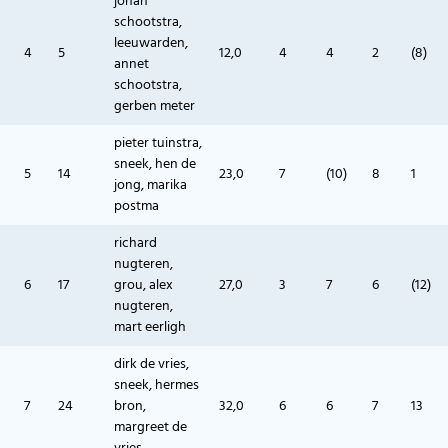
johan
schootstra,
leeuwarden,
4
5
12,0
4
4
2
(8)
annet
schootstra,
gerben meter
pieter tuinstra,
sneek, hen de
5
14
23,0
7
(10)
8
1
jong, marika
postma
richard
nugteren,
6
17
grou, alex
27,0
3
7
6
(12)
nugteren,
mart eerligh
dirk de vries,
sneek, hermes
7
24
bron,
32,0
6
6
7
13
margreet de