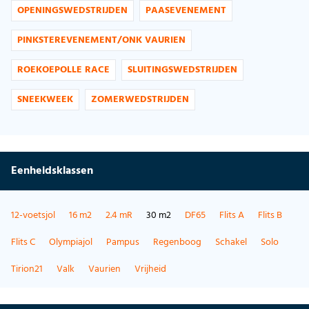
OPENINGSWEDSTRIJDEN
PAASEVENEMENT
PINKSTEREVENEMENT/ONK VAURIEN
ROEKOEPOLLE RACE
SLUITINGSWEDSTRIJDEN
SNEEKWEEK
ZOMERWEDSTRIJDEN
Eenheidsklassen
12-voetsjol
16 m2
2.4 mR
30 m2
DF65
Flits A
Flits B
Flits C
Olympiajol
Pampus
Regenboog
Schakel
Solo
Tirion21
Valk
Vaurien
Vrijheid