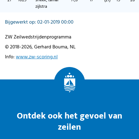
21
1025
sneek, tamar
71,0
17
(21)
15
20
zijlstra
Bijgewerkt op: 02-01-2019 00:00
ZW Zeilwedstrijdenprogramma
© 2018-2026, Gerhard Bouma, NL
Info:
www.zw-scoring.nl
Ontdek ook het gevoel van
zeilen