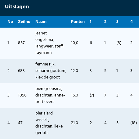
Uitslagen
No
Zeilno
Naam
Punten
1
2
3
4
jeanet
engelsma,
1
857
10,0
6
1
(8)
2
langweer, steffi
raymann
femme rijk,
2
683
scharnegoutum,
12,0
3
5
1
3
kiek de groot
pien griepsma,
3
1056
drachten, anne-
16,0
(7)
7
3
4
britt evers
pier alard
wissels,
4
47
21,0
2
4
5
(18)
drachten, lieke
gerlofs