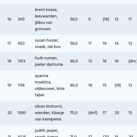
brent koeze,
leeuwarden,
16
300
56,0
9
(18)
13
17
jildou van
grinsven
susan huizer,
17
402
56,0
11
19
14
12
sneek, ole bos
huib numan,
18
1103
60,0
13
16
16
(dnc
pieter dantuma
ayanna
troelstra,
19
1116
60,0
16
15
(19)
13
oldeouwer, linte
faber
silvan linthorst,
20
1093
wierden, klaasje
70,0
(dnf)
17
20
15
van keimpema
judith jasper,