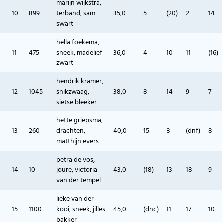
marijn wijkstra,
10
899
terband, sam
35,0
5
(20)
2
14
swart
hella foekema,
11
475
sneek, madelief
36,0
4
10
11
(16)
zwart
hendrik kramer,
12
1045
snikzwaag,
38,0
8
14
9
7
sietse bleeker
hette griepsma,
13
260
drachten,
40,0
15
8
(dnf)
8
matthijn evers
petra de vos,
14
10
joure, victoria
43,0
(18)
13
18
9
van der tempel
lieke van der
15
1100
kooi, sneek, jilles
45,0
(dnc)
11
17
10
bakker