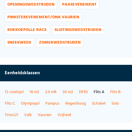
OPENINGSWEDSTRIJDEN
PAASEVENEMENT
PINKSTEREVENEMENT/ONK VAURIEN
ROEKOEPOLLE RACE
SLUITINGSWEDSTRIJDEN
SNEEKWEEK
ZOMERWEDSTRIJDEN
Eenheidsklassen
12-voetsjol
16 m2
2.4 mR
30 m2
DF65
Flits A
Flits B
Flits C
Olympiajol
Pampus
Regenboog
Schakel
Solo
Tirion21
Valk
Vaurien
Vrijheid