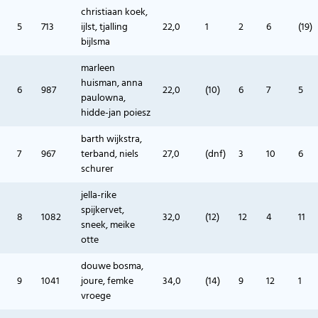
christiaan koek,
5
713
ijlst, tjalling
22,0
1
2
6
(19)
bijlsma
marleen
huisman, anna
6
987
22,0
(10)
6
7
5
paulowna,
hidde-jan poiesz
barth wijkstra,
7
967
terband, niels
27,0
(dnf)
3
10
6
schurer
jella-rike
spijkervet,
8
1082
32,0
(12)
12
4
11
sneek, meike
otte
douwe bosma,
9
1041
joure, femke
34,0
(14)
9
12
1
vroege