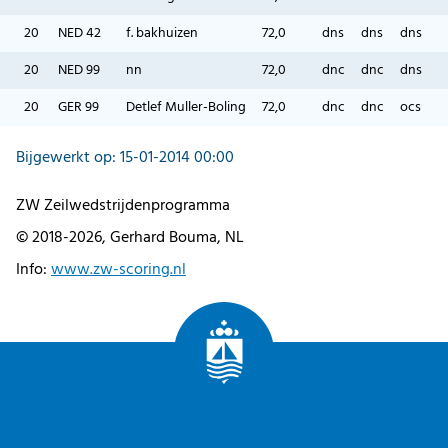
20
NED 42
f. bakhuizen
72,0
dns
dns
dns
20
NED 99
nn
72,0
dnc
dnc
dns
20
GER 99
Detlef Muller-Boling
72,0
dnc
dnc
ocs
Bijgewerkt op: 15-01-2014 00:00
ZW Zeilwedstrijdenprogramma
© 2018-2026, Gerhard Bouma, NL
Info:
www.zw-scoring.nl