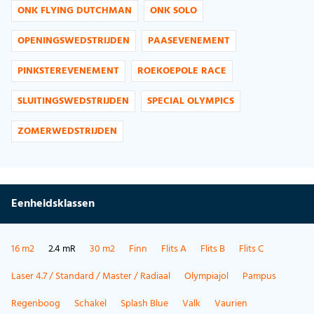
ONK FLYING DUTCHMAN
ONK SOLO
OPENINGSWEDSTRIJDEN
PAASEVENEMENT
PINKSTEREVENEMENT
ROEKOEPOLE RACE
SLUITINGSWEDSTRIJDEN
SPECIAL OLYMPICS
ZOMERWEDSTRIJDEN
Eenheidsklassen
16 m2
2.4 mR
30 m2
Finn
Flits A
Flits B
Flits C
Laser 4.7 / Standard / Master / Radiaal
Olympiajol
Pampus
Regenboog
Schakel
Splash Blue
Valk
Vaurien