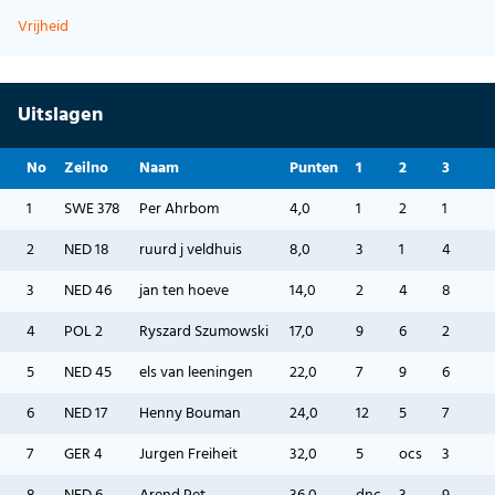
Vrijheid
Uitslagen
No
Zeilno
Naam
Punten
1
2
3
1
SWE 378
Per Ahrbom
4,0
1
2
1
2
NED 18
ruurd j veldhuis
8,0
3
1
4
3
NED 46
jan ten hoeve
14,0
2
4
8
4
POL 2
Ryszard Szumowski
17,0
9
6
2
5
NED 45
els van leeningen
22,0
7
9
6
6
NED 17
Henny Bouman
24,0
12
5
7
7
GER 4
Jurgen Freiheit
32,0
5
ocs
3