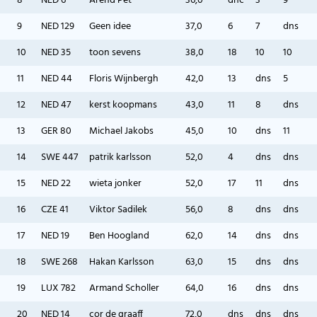
8
NED 6
Arend Pet
36,0
dnc
3
9
9
NED 129
Geen idee
37,0
6
7
dns
10
NED 35
toon sevens
38,0
18
10
10
11
NED 44
Floris Wijnbergh
42,0
13
dns
5
12
NED 47
kerst koopmans
43,0
11
8
dns
13
GER 80
Michael Jakobs
45,0
10
dns
11
14
SWE 447
patrik karlsson
52,0
4
dns
dns
15
NED 22
wieta jonker
52,0
17
11
dns
16
CZE 41
Viktor Sadilek
56,0
8
dns
dns
17
NED 19
Ben Hoogland
62,0
14
dns
dns
18
SWE 268
Hakan Karlsson
63,0
15
dns
dns
19
LUX 782
Armand Scholler
64,0
16
dns
dns
20
NED 14
cor de graaff
72,0
dns
dns
dns