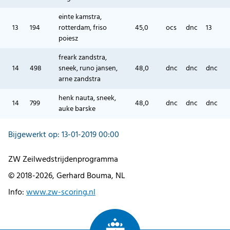
einte kamstra,
13
194
rotterdam, friso
45,0
ocs
dnc
13
poiesz
freark zandstra,
14
498
sneek, runo jansen,
48,0
dnc
dnc
dnc
arne zandstra
henk nauta, sneek,
14
799
48,0
dnc
dnc
dnc
auke barske
Bijgewerkt op: 13-01-2019 00:00
ZW Zeilwedstrijdenprogramma
© 2018-2026, Gerhard Bouma, NL
Info:
www.zw-scoring.nl