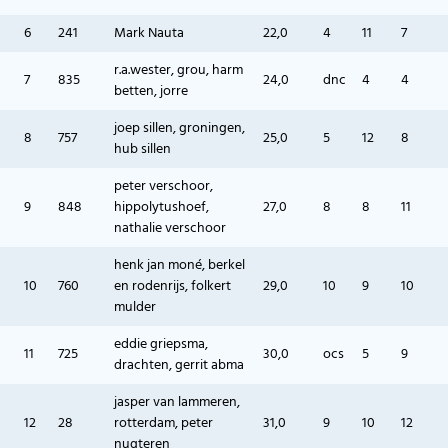
6
241
Mark Nauta
22,0
4
11
7
r.a.wester, grou, harm
7
835
24,0
dnc
4
4
betten, jorre
joep sillen, groningen,
8
757
25,0
5
12
8
hub sillen
peter verschoor,
9
848
hippolytushoef,
27,0
8
8
11
nathalie verschoor
henk jan moné, berkel
10
760
en rodenrijs, folkert
29,0
10
9
10
mulder
eddie griepsma,
11
725
30,0
ocs
5
9
drachten, gerrit abma
jasper van lammeren,
12
28
rotterdam, peter
31,0
9
10
12
nugteren