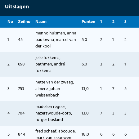
Uitslagen
No
Zeilno
Naam
Punten
1
2
3
menno huisman, anna
1
45
paulowna, marcel van
5,0
2
1
2
der kooi
jelle fokkema,
2
698
bathmen, andré
6,0
3
2
1
fokkema
hette van der zwaag,
3
753
almere, johan
13,0
1
7
5
weissenbach
madelien regeer,
4
704
hazerswoude-dorp,
13,0
7
3
3
rutger bosland
fred schaaf, abcoude,
5
844
18,0
6
6
6
mark van leeuewen