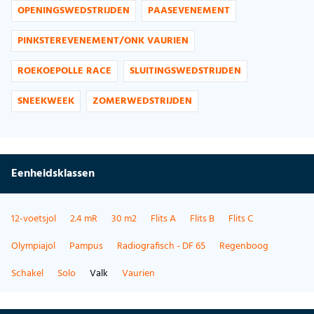
OPENINGSWEDSTRIJDEN
PAASEVENEMENT
PINKSTEREVENEMENT/ONK VAURIEN
ROEKOEPOLLE RACE
SLUITINGSWEDSTRIJDEN
SNEEKWEEK
ZOMERWEDSTRIJDEN
Eenheidsklassen
12-voetsjol
2.4 mR
30 m2
Flits A
Flits B
Flits C
Olympiajol
Pampus
Radiografisch - DF 65
Regenboog
Schakel
Solo
Valk
Vaurien