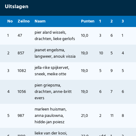
Uitslagen
No
Zeilno
Naam
Punten
1
2
3
pier alard wissels,
1
47
10,0
3
6
1
drachten, lieke gerlofs
jeanet engelsma,
2
857
19,0
10
5
4
langweer, anouk vissia
jella-rike spijkervet,
3
1082
19,0
5
9
5
sneek, meike otte
pien griepsma,
4
1056
drachten, anne-britt
19,0
6
7
6
evers
marleen huisman,
5
987
anna paulowna,
21,0
2
11
8
hidde-jan poiesz
lieke van der kooi,