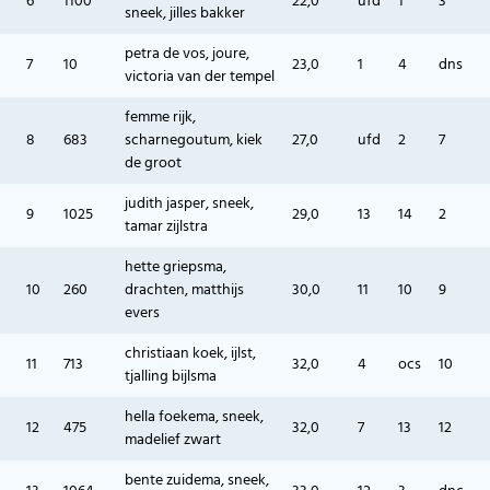
6
1100
22,0
ufd
1
3
sneek, jilles bakker
petra de vos, joure,
7
10
23,0
1
4
dns
victoria van der tempel
femme rijk,
8
683
scharnegoutum, kiek
27,0
ufd
2
7
de groot
judith jasper, sneek,
9
1025
29,0
13
14
2
tamar zijlstra
hette griepsma,
10
260
drachten, matthijs
30,0
11
10
9
evers
christiaan koek, ijlst,
11
713
32,0
4
ocs
10
tjalling bijlsma
hella foekema, sneek,
12
475
32,0
7
13
12
madelief zwart
bente zuidema, sneek,