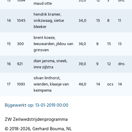
13
1064
33,0
12
3
dnc
maud otte
hendrik kramer,
14
1045
snikzwaag, sietse
34,0
15
8
11
bleeker
brent koeze,
15
300
leeuwarden, jildou van
36,0
8
15
13
grinsven
dian jansma, sneek,
16
921
39,0
9
12
dns
imre zijlstra
silvan linthorst,
17
1093
wierden, klaasje van
46,0
14
ocs
14
keimpema
Bijgewerkt op: 13-01-2019 00:00
ZW Zeilwedstrijdenprogramma
© 2018-2026, Gerhard Bouma, NL