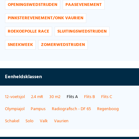
OPENINGSWEDSTRIJDEN
PAASEVENEMENT
PINKSTEREVENEMENT/ONK VAURIEN
ROEKOEPOLLE RACE
SLUITINGSWEDSTRIJDEN
SNEEKWEEK
ZOMERWEDSTRIJDEN
Eenheidsklassen
12-voetsjol
2.4 mR
30 m2
Flits A
Flits B
Flits C
Olympiajol
Pampus
Radiografisch - DF 65
Regenboog
Schakel
Solo
Valk
Vaurien