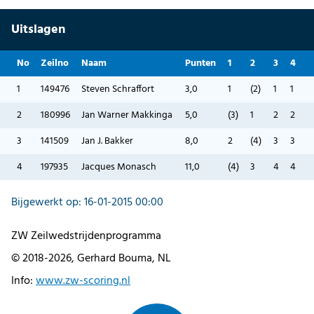
Uitslagen
No
Zeilno
Naam
Punten
1
2
3
4
1
149476
Steven Schraffort
3,0
1
(2)
1
1
2
180996
Jan Warner Makkinga
5,0
(3)
1
2
2
3
141509
Jan J. Bakker
8,0
2
(4)
3
3
4
197935
Jacques Monasch
11,0
(4)
3
4
4
Bijgewerkt op: 16-01-2015 00:00
ZW Zeilwedstrijdenprogramma
© 2018-2026, Gerhard Bouma, NL
Info:
www.zw-scoring.nl