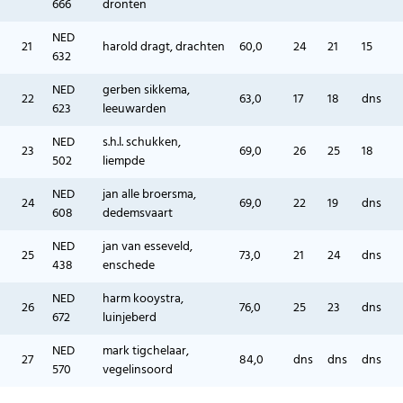
666
dronten
NED
21
harold dragt, drachten
60,0
24
21
15
632
NED
gerben sikkema,
22
63,0
17
18
dns
623
leeuwarden
NED
s.h.l. schukken,
23
69,0
26
25
18
502
liempde
NED
jan alle broersma,
24
69,0
22
19
dns
608
dedemsvaart
NED
jan van esseveld,
25
73,0
21
24
dns
438
enschede
NED
harm kooystra,
26
76,0
25
23
dns
672
luinjeberd
NED
mark tigchelaar,
27
84,0
dns
dns
dns
570
vegelinsoord