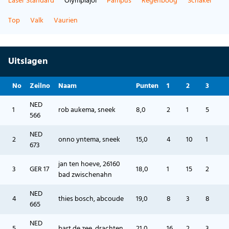
Laser Standard
Olympiajol
Pampus
Regenboog
Schakel
Top
Valk
Vaurien
Uitslagen
No
Zeilno
Naam
Punten
1
2
3
NED
1
rob aukema, sneek
8,0
2
1
5
566
NED
2
onno yntema, sneek
15,0
4
10
1
673
jan ten hoeve, 26160
3
GER 17
18,0
1
15
2
bad zwischenahn
NED
4
thies bosch, abcoude
19,0
8
3
8
665
NED
5
bart de zee, drachten
21,0
16
2
3