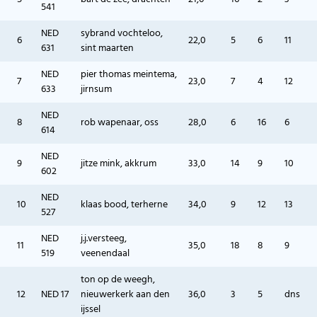
541
NED
sybrand vochteloo,
6
22,0
5
6
11
631
sint maarten
NED
pier thomas meintema,
7
23,0
7
4
12
633
jirnsum
NED
8
rob wapenaar, oss
28,0
6
16
6
614
NED
9
jitze mink, akkrum
33,0
14
9
10
602
NED
10
klaas bood, terherne
34,0
9
12
13
527
NED
j.j.versteeg,
11
35,0
18
8
9
519
veenendaal
ton op de weegh,
12
NED 17
nieuwerkerk aan den
36,0
3
5
dns
ijssel