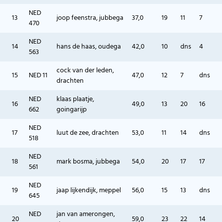
NED
13
joop feenstra, jubbega
37,0
19
11
7
470
NED
14
hans de haas, oudega
42,0
10
dns
4
563
cock van der leden,
15
NED 11
47,0
12
7
dns
drachten
NED
klaas plaatje,
16
49,0
13
20
16
662
goingarijp
NED
17
luut de zee, drachten
53,0
11
14
dns
518
NED
18
mark bosma, jubbega
54,0
20
17
17
561
NED
19
jaap lijkendijk, meppel
56,0
15
13
dns
645
NED
jan van amerongen,
20
59,0
23
22
14