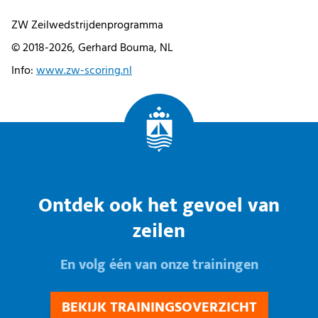
ZW Zeilwedstrijdenprogramma
© 2018-2026, Gerhard Bouma, NL
Info:
www.zw-scoring.nl
Ontdek ook het gevoel van
zeilen
En volg één van onze trainingen
BEKIJK TRAININGSOVERZICHT