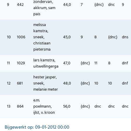
zondervan,
9
442
44,0
7
(dnc)
dnc
9
akkrum, sam
pais
melissa
kamstra,
10
1006
sneek,
45,0
9
8
(dnc)
dns
christiaan
pietersma
lars kamstra,
11
1029
47,0
(dnc)
11
8
dnf
uitwellingerga
hester jasper,
12
681
sneek,
48,0
(dnc)
10
10
dnf
melanie meter
e.m.
13
864
poelmann,
56,0
(dnc)
dnc
dnc
dnc
ijlst, v. kroon
Bijgewerkt op: 09-01-2012 00:00