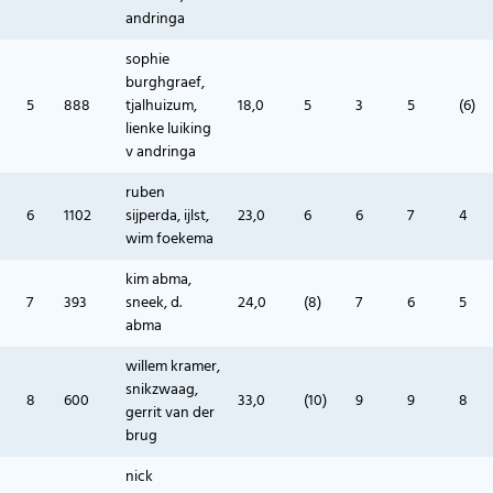
andringa
sophie
burghgraef,
5
888
tjalhuizum,
18,0
5
3
5
(6)
lienke luiking
v andringa
ruben
6
1102
sijperda, ijlst,
23,0
6
6
7
4
wim foekema
kim abma,
7
393
sneek, d.
24,0
(8)
7
6
5
abma
willem kramer,
snikzwaag,
8
600
33,0
(10)
9
9
8
gerrit van der
brug
nick