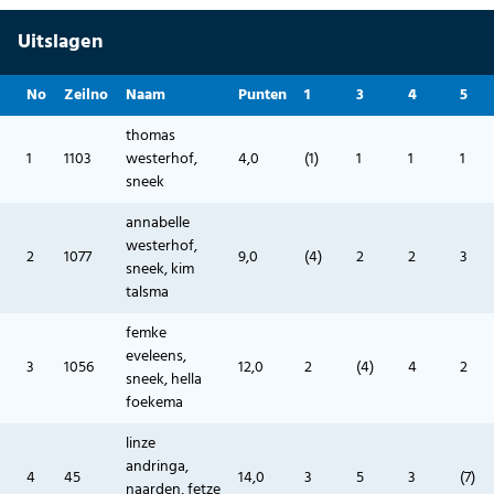
Uitslagen
No
Zeilno
Naam
Punten
1
3
4
5
thomas
1
1103
westerhof,
4,0
(1)
1
1
1
sneek
annabelle
westerhof,
2
1077
9,0
(4)
2
2
3
sneek, kim
talsma
femke
eveleens,
3
1056
12,0
2
(4)
4
2
sneek, hella
foekema
linze
andringa,
4
45
14,0
3
5
3
(7)
naarden, fetze