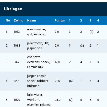
Uitslagen
No
Zeilno
Naam
Punten
1
2
3
4
ernst mulder,
1
1013
9,0
3
2
(4)
2
ijlst, imme rijk
jelle tromp, ijlst,
2
1088
9,0
1
(3)
2
1
jasper bok
charlotte
3
842
eveleens, sneek,
12,0
2
4
1
3
Femme Rijk
jurgen roman,
4
852
sneek, robbert
21,0
(6)
1
5
4
huisman
britt visser,
5
1079
workum,
23,0
(7)
5
6
5
elsemiek reitsma