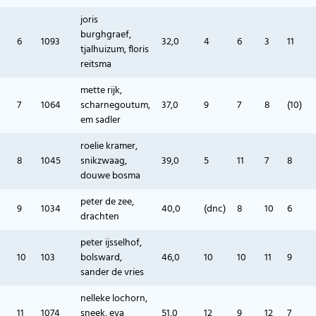
joris
burghgraef,
6
1093
32,0
4
6
3
11
tjalhuizum, floris
reitsma
mette rijk,
7
1064
scharnegoutum,
37,0
9
7
8
(10)
em sadler
roelie kramer,
8
1045
snikzwaag,
39,0
5
11
7
8
douwe bosma
peter de zee,
9
1034
40,0
(dnc)
8
10
6
drachten
peter ijsselhof,
10
103
bolsward,
46,0
10
10
11
9
sander de vries
nelleke lochorn,
11
1074
sneek, eva
51,0
12
9
12
7