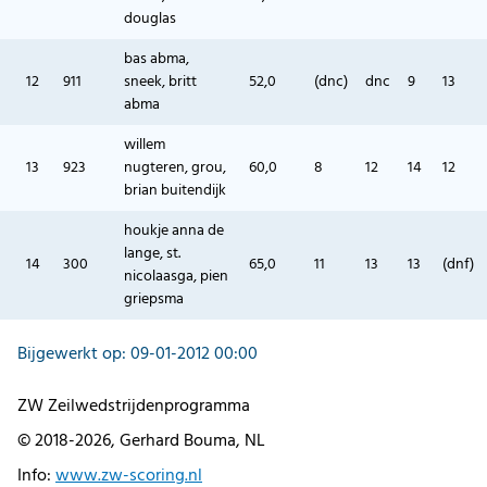
douglas
bas abma,
12
911
sneek, britt
52,0
(dnc)
dnc
9
13
abma
willem
13
923
nugteren, grou,
60,0
8
12
14
12
brian buitendijk
houkje anna de
lange, st.
14
300
65,0
11
13
13
(dnf)
nicolaasga, pien
griepsma
Bijgewerkt op: 09-01-2012 00:00
ZW Zeilwedstrijdenprogramma
© 2018-2026, Gerhard Bouma, NL
Info:
www.zw-scoring.nl