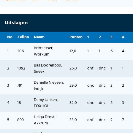
Uitslagen
No
Zeilno
Naam
Punten
1
2
3
4
Britt visser,
1
206
12,0
1
1
6
4
Workum
Bas Doorenbos,
2
1092
26,0
dnf
dnc
1
1
Sneek
Danielle Nieveen,
3
791
29,0
dnc
dnc
3
2
Indijk
Damy Jansen,
4
18
32,0
dnc
dnc
5
3
FOXHOL
Helga Drost,
5
899
33,0
dnf
dnc
2
7
Akkrum