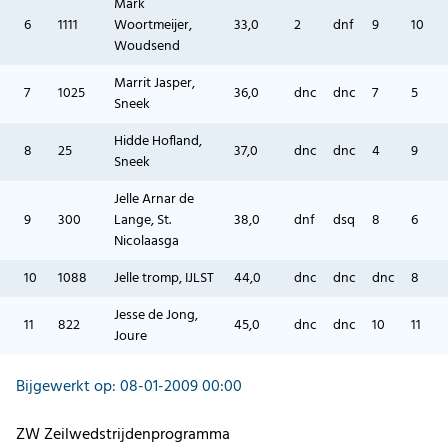
Mark
6
1111
Woortmeijer,
33,0
2
dnf
9
10
Woudsend
Marrit Jasper,
7
1025
36,0
dnc
dnc
7
5
Sneek
Hidde Hofland,
8
25
37,0
dnc
dnc
4
9
Sneek
Jelle Arnar de
9
300
Lange, St.
38,0
dnf
dsq
8
6
Nicolaasga
10
1088
Jelle tromp, IJLST
44,0
dnc
dnc
dnc
8
Jesse de Jong,
11
822
45,0
dnc
dnc
10
11
Joure
Bijgewerkt op: 08-01-2009 00:00
ZW Zeilwedstrijdenprogramma