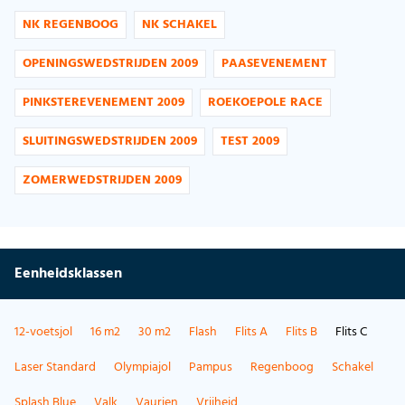
NK REGENBOOG
NK SCHAKEL
OPENINGSWEDSTRIJDEN 2009
PAASEVENEMENT
PINKSTEREVENEMENT 2009
ROEKOEPOLE RACE
SLUITINGSWEDSTRIJDEN 2009
TEST 2009
ZOMERWEDSTRIJDEN 2009
Eenheidsklassen
12-voetsjol
16 m2
30 m2
Flash
Flits A
Flits B
Flits C
Laser Standard
Olympiajol
Pampus
Regenboog
Schakel
Splash Blue
Valk
Vaurien
Vrijheid