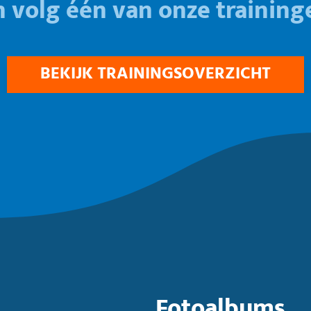
n volg één van onze training
BEKIJK TRAININGSOVERZICHT
Fotoalbums