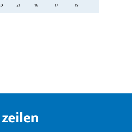
20
21
16
17
19
zeilen