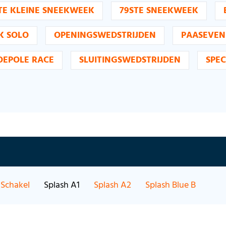
TE KLEINE SNEEKWEEK
79STE SNEEKWEEK
K SOLO
OPENINGSWEDSTRIJDEN
PAASEVE
OEPOLE RACE
SLUITINGSWEDSTRIJDEN
SPEC
Schakel
Splash A1
Splash A2
Splash Blue B