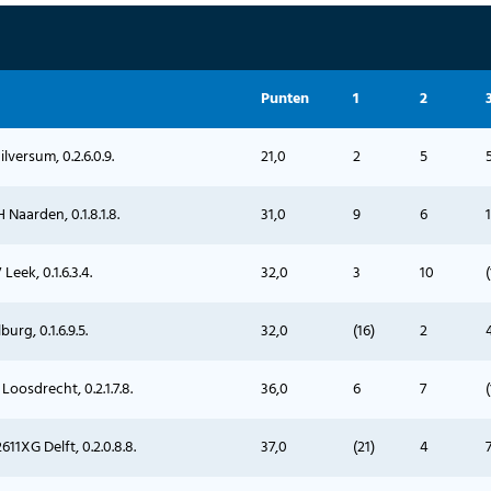
Punten
1
2
lversum, 0.2.6.0.9.
21,0
2
5
Naarden, 0.1.8.1.8.
31,0
9
6
1
eek, 0.1.6.3.4.
32,0
3
10
(
urg, 0.1.6.9.5.
32,0
(16)
2
oosdrecht, 0.2.1.7.8.
36,0
6
7
11XG Delft, 0.2.0.8.8.
37,0
(21)
4