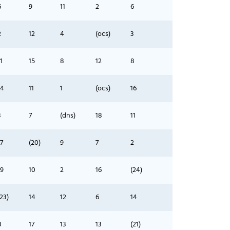
6
9
11
2
6
2
12
4
(ocs)
3
1
15
8
12
8
14
11
1
(ocs)
16
3
7
(dns)
18
11
17
(20)
9
7
2
19
10
2
16
(24)
(23)
14
12
6
14
8
17
13
13
(21)