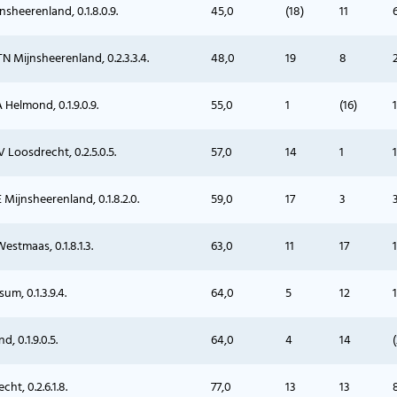
nsheerenland, 0.1.8.0.9.
45,0
(18)
11
N Mijnsheerenland, 0.2.3.3.4.
48,0
19
8
Helmond, 0.1.9.0.9.
55,0
1
(16)
1
 Loosdrecht, 0.2.5.0.5.
57,0
14
1
E Mijnsheerenland, 0.1.8.2.0.
59,0
17
3
estmaas, 0.1.8.1.3.
63,0
11
17
um, 0.1.3.9.4.
64,0
5
12
 0.1.9.0.5.
64,0
4
14
ht, 0.2.6.1.8.
77,0
13
13