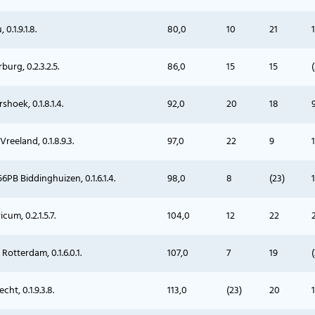
0.1.9.1.8.
80,0
10
21
urg, 0.2.3.2.5.
86,0
15
15
(
hoek, 0.1.8.1.4.
92,0
20
18
eeland, 0.1.8.9.3.
97,0
22
9
6PB Biddinghuizen, 0.1.6.1.4.
98,0
8
(23)
cum, 0.2.1.5.7.
104,0
12
22
otterdam, 0.1.6.0.1.
107,0
7
19
ht, 0.1.9.3.8.
113,0
(23)
20