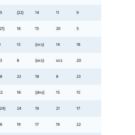
15
(22)
14
11
9
21)
16
15
20
5
9
13
(ocs)
14
18
13
8
(ocs)
ocs
20
18
23
18
8
23
22
18
(dns)
15
15
(24)
24
19
21
17
16
19
17
19
22