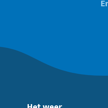
E
Het weer