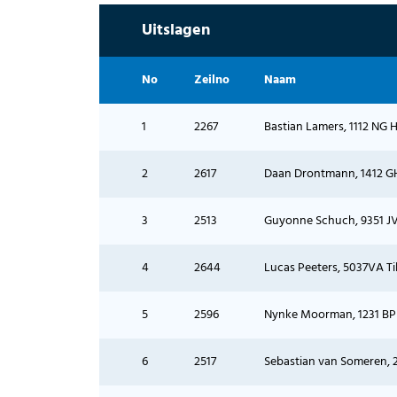
Uitslagen
No
Zeilno
Naam
1
2267
Bastian Lamers, 1112 NG Hi
2
2617
Daan Drontmann, 1412 GH 
3
2513
Guyonne Schuch, 9351 JV L
4
2644
Lucas Peeters, 5037VA Tilb
5
2596
Nynke Moorman, 1231 BP L
6
2517
Sebastian van Someren, 26