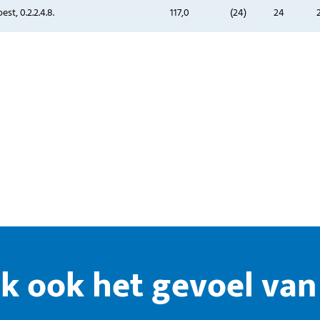
t, 0.2.2.4.8.
117,0
(24)
24
k ook het gevoel van 