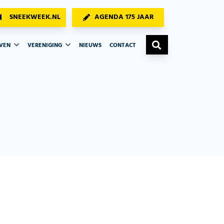
SNEEKWEEK.NL
AGENDA 175 JAAR
AVEN
VERENIGING
NIEUWS
CONTACT