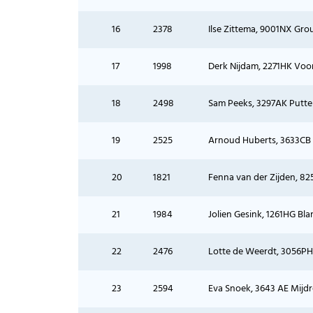
16
2378
Ilse Zittema, 9001NX Grou, 
17
1998
Derk Nijdam, 2271HK Voorb
18
2498
Sam Peeks, 3297AK Putters
19
2525
Arnoud Huberts, 3633CB Vr
20
1821
Fenna van der Zijden, 825
21
1984
Jolien Gesink, 1261HG Blari
22
2476
Lotte de Weerdt, 3056PH R
23
2594
Eva Snoek, 3643 AE Mijdrec