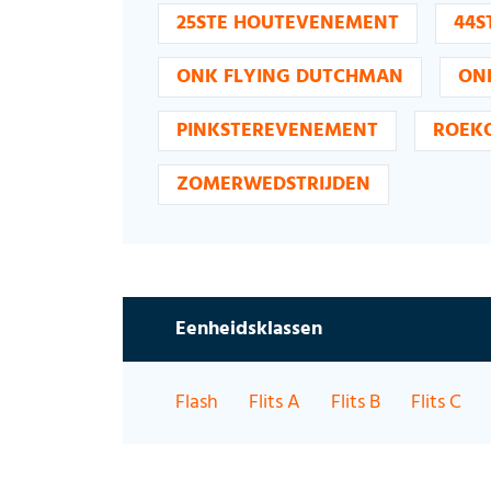
25STE HOUTEVENEMENT
44S
ONK FLYING DUTCHMAN
ON
PINKSTEREVENEMENT
ROEK
ZOMERWEDSTRIJDEN
Eenheidsklassen
Flash
Flits A
Flits B
Flits C