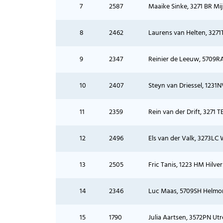
7
2587
Maaike Sinke, 3271 BR Mij
8
2462
Laurens van Helten, 3271T
9
2347
Reinier de Leeuw, 5709RA 
10
2407
Steyn van Driessel, 1231NV
11
2359
Rein van der Drift, 3271 T
12
2496
Els van der Valk, 3273LC W
13
2505
Fric Tanis, 1223 HM Hilvers
14
2346
Luc Maas, 5709SH Helmond,
15
1790
Julia Aartsen, 3572PN Utrec