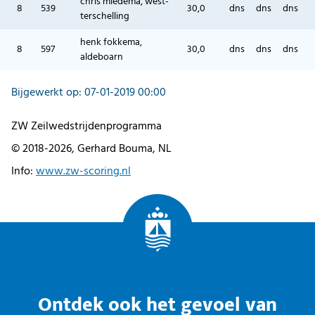
chris miedema, west-
8
539
30,0
dns
dns
dns
terschelling
henk fokkema,
8
597
30,0
dns
dns
dns
aldeboarn
Bijgewerkt op: 07-01-2019 00:00
ZW Zeilwedstrijdenprogramma
© 2018-2026, Gerhard Bouma, NL
Info:
www.zw-scoring.nl
Ontdek ook het gevoel van