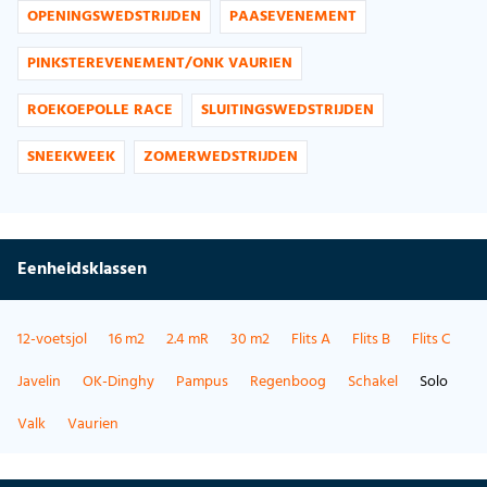
OPENINGSWEDSTRIJDEN
PAASEVENEMENT
PINKSTEREVENEMENT/ONK VAURIEN
ROEKOEPOLLE RACE
SLUITINGSWEDSTRIJDEN
SNEEKWEEK
ZOMERWEDSTRIJDEN
Eenheidsklassen
12-voetsjol
16 m2
2.4 mR
30 m2
Flits A
Flits B
Flits C
Javelin
OK-Dinghy
Pampus
Regenboog
Schakel
Solo
Valk
Vaurien