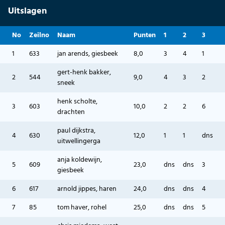
Uitslagen
No
Zeilno
Naam
Punten
1
2
3
1
633
jan arends, giesbeek
8,0
3
4
1
gert-henk bakker,
2
544
9,0
4
3
2
sneek
henk scholte,
3
603
10,0
2
2
6
drachten
paul dijkstra,
4
630
12,0
1
1
dns
uitwellingerga
anja koldewijn,
5
609
23,0
dns
dns
3
giesbeek
6
617
arnold jippes, haren
24,0
dns
dns
4
7
85
tom haver, rohel
25,0
dns
dns
5