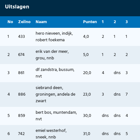
Uitslagen
No
Zeilno
Naam
Punten
1
2
3
hero nieveen, indijk,
1
433
4,0
2
1
1
robert foekema
erik van der meer,
2
674
5,0
1
2
2
grou, nnb
df zandstra, bussum,
3
861
20,0
4
dns
3
nvt
siebrand deen,
4
886
groningen, andela de
23,0
3
dns
7
zwart
bert bos, muntendam,
5
859
30,0
dns
dns
4
nvt
emiel westerhof,
6
742
31,0
dns
dns
5
sneek, nnb