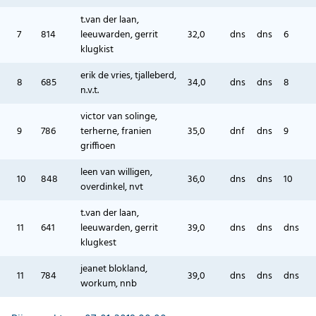
t.van der laan,
7
814
leeuwarden, gerrit
32,0
dns
dns
6
klugkist
erik de vries, tjalleberd,
8
685
34,0
dns
dns
8
n.v.t.
victor van solinge,
9
786
terherne, franien
35,0
dnf
dns
9
griffioen
leen van willigen,
10
848
36,0
dns
dns
10
overdinkel, nvt
t.van der laan,
11
641
leeuwarden, gerrit
39,0
dns
dns
dns
klugkest
jeanet blokland,
11
784
39,0
dns
dns
dns
workum, nnb