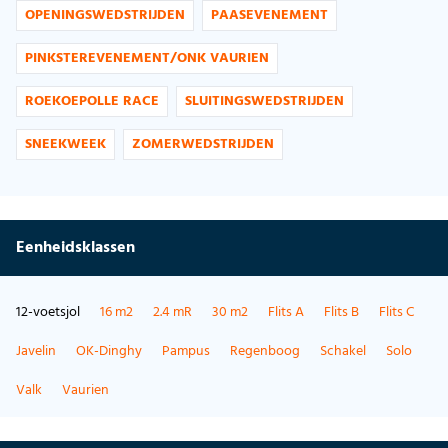
OPENINGSWEDSTRIJDEN
PAASEVENEMENT
PINKSTEREVENEMENT/ONK VAURIEN
ROEKOEPOLLE RACE
SLUITINGSWEDSTRIJDEN
SNEEKWEEK
ZOMERWEDSTRIJDEN
Eenheidsklassen
12-voetsjol
16 m2
2.4 mR
30 m2
Flits A
Flits B
Flits C
Javelin
OK-Dinghy
Pampus
Regenboog
Schakel
Solo
Valk
Vaurien