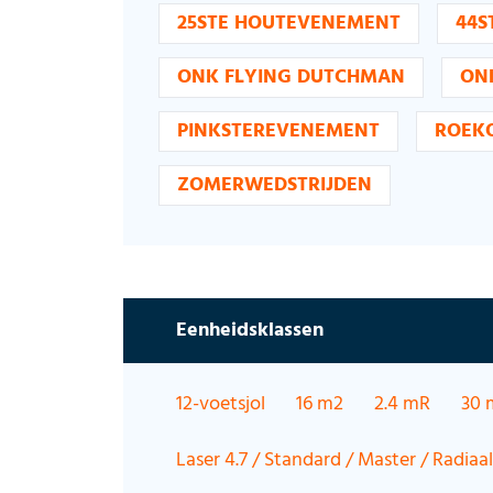
25STE HOUTEVENEMENT
44S
ONK FLYING DUTCHMAN
ON
PINKSTEREVENEMENT
ROEK
ZOMERWEDSTRIJDEN
Eenheidsklassen
12-voetsjol
16 m2
2.4 mR
30 
Laser 4.7 / Standard / Master / Radiaal