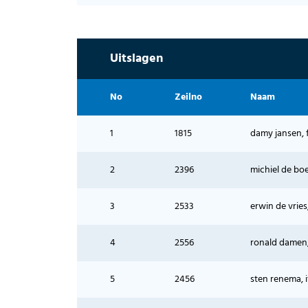
Uitslagen
No
Zeilno
Naam
1
1815
damy jansen, f
2
2396
michiel de boe
3
2533
erwin de vries
4
2556
ronald damen,
5
2456
sten renema, 