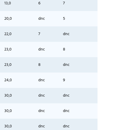
13,0
6
7
20,0
dnc
5
22,0
7
dnc
23,0
dnc
8
23,0
8
dnc
24,0
dnc
9
30,0
dnc
dnc
30,0
dnc
dnc
30,0
dnc
dnc