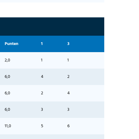
Punten
1
3
2,0
1
1
6,0
4
2
6,0
2
4
6,0
3
3
11,0
5
6