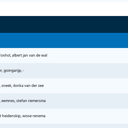
oxhol, albert jan van de wal
r, goingarijp, -
, sneek, ilonka van der zee
 eemnes, stefan riemersma
it heidenskip, wisse renema