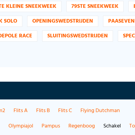
TE KLEINE SNEEKWEEK
79STE SNEEKWEEK
K SOLO
OPENINGSWEDSTRIJDEN
PAASEVE
OEPOLE RACE
SLUITINGSWEDSTRIJDEN
SPEC
m2
Flits A
Flits B
Flits C
Flying Dutchman
Olympiajol
Pampus
Regenboog
Schakel
T