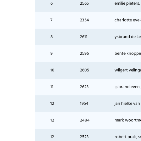
6
2565
emilie pieters
7
2354
charlotte eve
8
2611
ysbrand de lan
9
2596
bente knopper
10
2605
wilgert velin
11
2623
ijsbrand even,
12
1954
jan hielke va
12
2484
mark woortmei
12
2523
robert prak, 