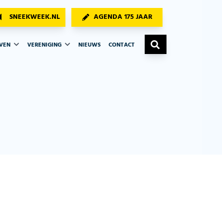
SNEEKWEEK.NL
AGENDA 175 JAAR
AVEN
VERENIGING
NIEUWS
CONTACT