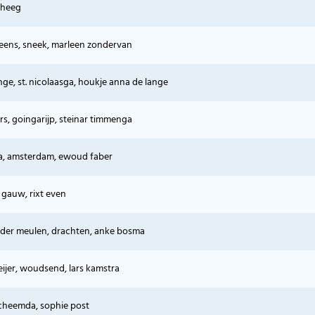
, heeg
leens, sneek, marleen zondervan
ge, st. nicolaasga, houkje anna de lange
s, goingarijp, steinar timmenga
ga, amsterdam, ewoud faber
 gauw, rixt even
n der meulen, drachten, anke bosma
jer, woudsend, lars kamstra
scheemda, sophie post