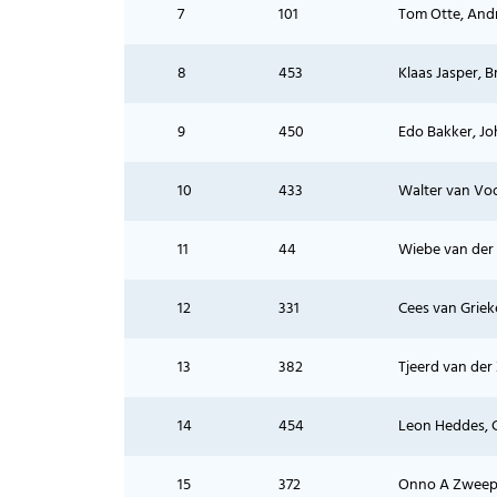
7
101
Tom Otte, And
8
453
Klaas Jasper, 
9
450
Edo Bakker, Jo
10
433
Walter van Vo
11
44
Wiebe van der 
12
331
Cees van Griek
13
382
Tjeerd van der
14
454
Leon Heddes, 
15
372
Onno A Zweep,