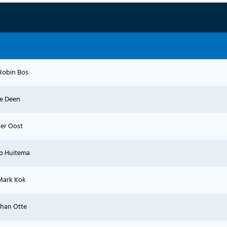
Robin Bos
ke Deen
der Oost
ap Huitema
Mark Kok
Johan Otte