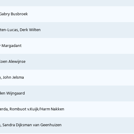
 Gabry Busbroek
ten-Lucas, Derk Wilten
dy Margadant
Coen Alewijnse
, John Jelsma
den Wijngaard
verda, Rombuot v.Kuijk/Harm Nakken
, Sandra Dijksman van Geenhuizen