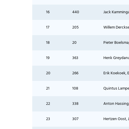
16
440
Jack Kamming
17
205
Willem Derckse
18
20
Pieter Boelsma
19
363
Henk Greydanu
20
266
Erik Koekoek,
21
108
Quintus Lampe
22
338
Anton Hassing
23
307
Hertzen Oost, 