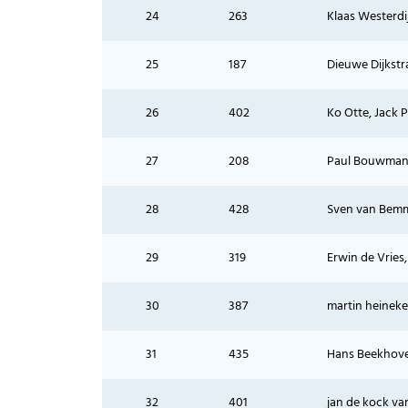
24
263
Klaas Westerdi
25
187
Dieuwe Dijkstr
26
402
Ko Otte, Jack 
27
208
Paul Bouwman
28
428
Sven van Bemm
29
319
Erwin de Vries,
30
387
martin heineke
31
435
Hans Beekhove
32
401
jan de kock va