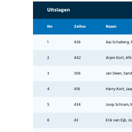
Uitslagen
No
Zeilno
Naam
1
436
Aai Schaberg, 
2
442
Arjen Kort, Af
3
306
Jan Deen, San
4
416
Harry Kort, Ja
5
434
Joop Schram, 
6
43
Erik van Eijk, 