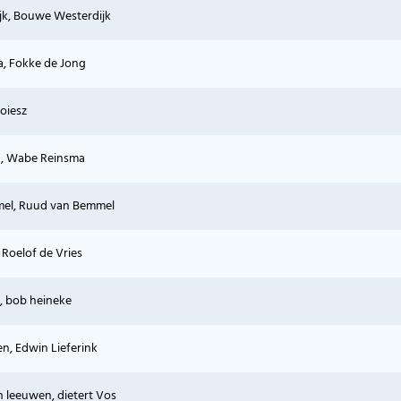
jk, Bouwe Westerdijk
a, Fokke de Jong
Poiesz
, Wabe Reinsma
el, Ruud van Bemmel
 Roelof de Vries
, bob heineke
n, Edwin Lieferink
n leeuwen, dietert Vos