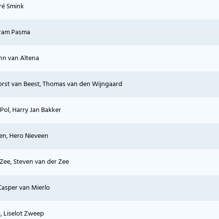
ré Smink
Bram Pasma
hn van Altena
orst van Beest, Thomas van den Wijngaard
Pol, Harry Jan Bakker
en, Hero Nieveen
 Zee, Steven van der Zee
Casper van Mierlo
 Liselot Zweep