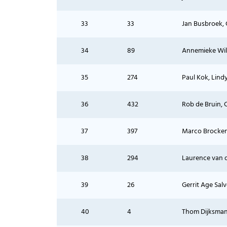
33
33
Jan Busbroek,
34
89
Annemieke Wil
35
274
Paul Kok, Lin
36
432
Rob de Bruin, 
37
397
Marco Brocken
38
294
Laurence van 
39
26
Gerrit Age Sal
40
4
Thom Dijksman