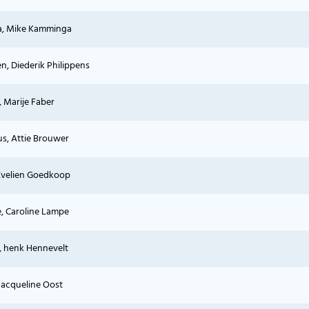
a, Mike Kamminga
n, Diederik Philippens
, Marije Faber
s, Attie Brouwer
 Evelien Goedkoop
, Caroline Lampe
, henk Hennevelt
Jacqueline Oost