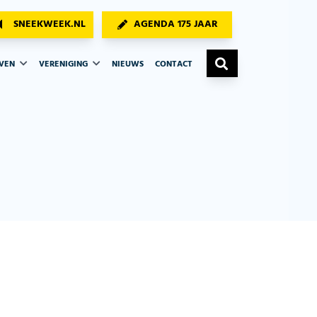
SNEEKWEEK.NL
AGENDA 175 JAAR
AVEN
VERENIGING
NIEUWS
CONTACT