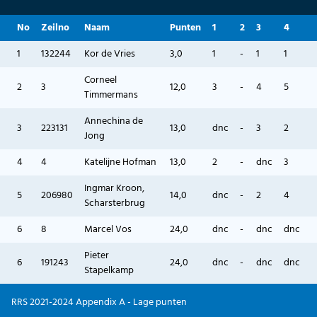
No
Zeilno
Naam
Punten
1
2
3
4
1
132244
Kor de Vries
3,0
1
-
1
1
Corneel
2
3
12,0
3
-
4
5
Timmermans
Annechina de
3
223131
13,0
dnc
-
3
2
Jong
4
4
Katelijne Hofman
13,0
2
-
dnc
3
Ingmar Kroon,
5
206980
14,0
dnc
-
2
4
Scharsterbrug
6
8
Marcel Vos
24,0
dnc
-
dnc
dnc
Pieter
6
191243
24,0
dnc
-
dnc
dnc
Stapelkamp
RRS 2021-2024 Appendix A - Lage punten