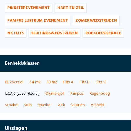
PINKSTEREVENEMENT
HART EN ZEIL
PAMPUS LUSTRUM EVENEMENT
ZOMERWEDSTRIJDEN
NK FLITS
SLUITINGSWEDSTRIJDEN
ROEKOEPOLERACE
Eenheidsklassen
12-voetsjol
2.4 mR
30 m2
Flits A
Flits B
Flits C
ILCA 6 (Laser Radial)
Olympiajol
Pampus
Regenboog
Schakel
Solo
Spanker
Valk
Vaurien
Vrijheid
Uitslagen