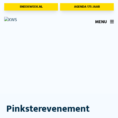
SNEEKWEEK.NL
AGENDA 175 JAAR
MENU
Pinksterevenement