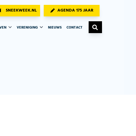
SNEEKWEEK.NL
AGENDA 175 JAAR
AVEN
VERENIGING
NIEUWS
CONTACT