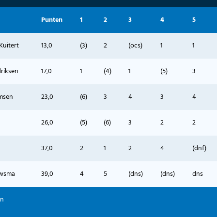
Punten
1
2
3
4
5
Kuitert
13,0
(3)
2
(ocs)
1
1
driksen
17,0
1
(4)
1
(5)
3
emsen
23,0
(6)
3
4
3
4
26,0
(5)
(6)
3
2
2
37,0
2
1
2
4
(dnf)
uwsma
39,0
4
5
(dns)
(dns)
dns
en