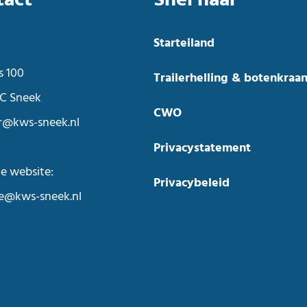
Starteiland
s 100
Trailerhelling & botenkraa
C Sneek
CWO
r@kws-sneek.nl
Privacystatement
e website:
Privacybeleid
ie@kws-sneek.nl