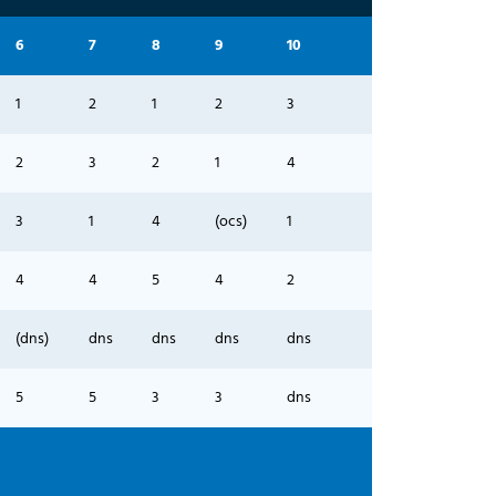
6
7
8
9
10
1
2
1
2
3
2
3
2
1
4
3
1
4
(ocs)
1
4
4
5
4
2
(dns)
dns
dns
dns
dns
5
5
3
3
dns