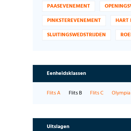
PAASEVENEMENT
OPENINGS
PINKSTEREVENEMENT
HART 
SLUITINGSWEDSTRIJDEN
ROE
Eenheidsklassen
Flits A
Flits B
Flits C
Olympia 
Uitslagen