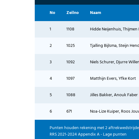
No
Zeilno
Naam
1
1108
Hidde Neijenhuis, Thijmen 
2
1025
Tjalling Bijlsma, Steijn Hen
3
1092
Niels Schurer, Djurre Will
4
1097
Matthijn Evers, Yfke Kort
5
1088
Jilles Bakker, Anouk Faber
6
671
Noa-Lize Kuiper, Roos Jo
Punten houden rekening met 2 aftrekwedstrijd
RRS 2021-2024 Appendix A - Lage punten