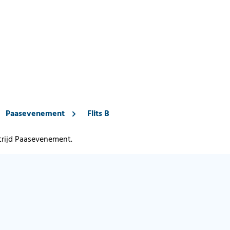
Paasevenement
Flits B
strijd Paasevenement.