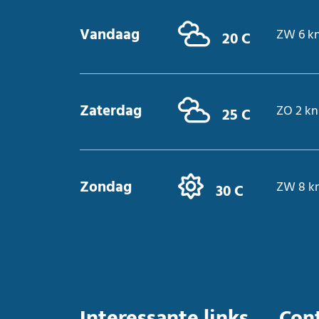
Vandaag
ZW 6 k
20 C
Zaterdag
ZO 2 kn
25 C
Zondag
ZW 8 k
30 C
Interessante links
Con