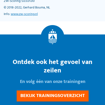
ZW-Scoring 5.03.01.00
© 2018-2022, Gerhard Bouma, NL
Info:
www.zw-scoring.nl
Ontdek ook het gevoel van
zeilen
En volg één van onze trainingen
BEKIJK TRAININGSOVERZICHT