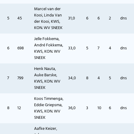
Marcel van der
Kooi, Linda Van
5
45
31,0
6
6
2
dns
der Kooi, KWS,
KON. WV SNEEK
Jelle Fokkema,
André Fokkema,
6
698
33,0
5
7
4
dns
KWS, KON. WV
SNEEK
Henk Nauta,
Auke Barske,
7
799
34,0
8
4
5
dns
KWS, KON. WV
SNEEK
Koos Timmenga,
Eddie Griepsma,
8
12
36,0
3
10
6
dns
KWS, KON. WV
SNEEK
Aafke Keizer,