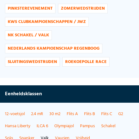
PINKSTEREVENEMENT
ZOMERWEDSTRIJDEN
KWS CLUBKAMPIOENSCHAPPEN / JWZ
NK SCHAKEL / VALK
NEDERLANDS KAMPIOENSCHAP REGENBOOG
SLUITINGSWEDSTRIJDEN
ROEKOEPOLLE RACE
Eenheidsklassen
12-voetsjol
2.4 mR
30 m2
Flits A
Flits B
Flits C
G2
Hansa Liberty
ILCA 6
Olympiajol
Pampus
Schakel
Solo
Spanker
Valk
Vaurien
Vrijheid