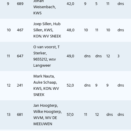
Johan
9
689
42,0
9
5
11
dns
Weisenbach,
KWS
Joep Sillen, Hub
10
467
Sillen, KWS,
48,0
10
11
10
dns
KON. WV SNEEK
O van voorst, T
Sterker,
11
647
49,0
dns
dns
12
3
9655212, wsv
Langweer
Mark Nauta,
Auke Schaap,
12
241
52,0
dns
9
9
dns
KWS, KON. WV
SNEEK
Jan Hoogterp,
Wilke Hoogterp,
13
681
57,0
11
12
dns
dns
WVM, WV DE
MEEUWEN