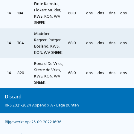
Einte Kamstra,
Flokert Mulder,
14
194
68,0
dns
dns
dns
dns
KWS, KON. WV
SNEEK
Madelien
Regeer, Rutger
14
704
68,0
dns
dns
dns
dns
Bosland, KWS,
KON. WV SNEEK
Ronald De Vries,
Sterre de Vries,
14
820
68,0
dns
dns
dns
dns
KWS, KON. WV
SNEEK
Discard
RRS 2021-2024 Appendix A - Lage punten
Bijgewerkt op: 25-09-2022 16:36