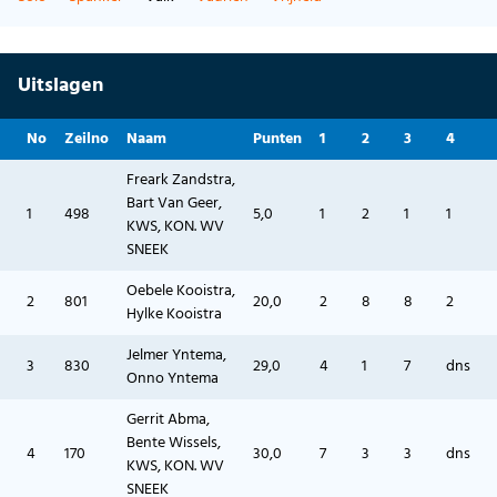
Uitslagen
No
Zeilno
Naam
Punten
1
2
3
4
Freark Zandstra,
Bart Van Geer,
1
498
5,0
1
2
1
1
KWS, KON. WV
SNEEK
Oebele Kooistra,
2
801
20,0
2
8
8
2
Hylke Kooistra
Jelmer Yntema,
3
830
29,0
4
1
7
dns
Onno Yntema
Gerrit Abma,
Bente Wissels,
4
170
30,0
7
3
3
dns
KWS, KON. WV
SNEEK