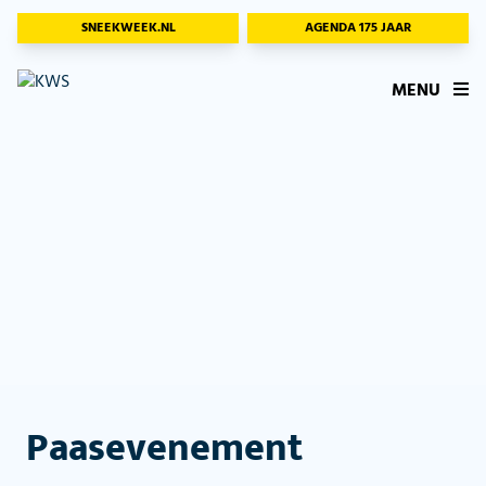
SNEEKWEEK.NL
AGENDA 175 JAAR
MENU
Paasevenement