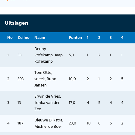
Uitslagen
No
Zeilno
Naam
Punten
1
2
3
4
Denny
1
33
Rofekamp, Jaap
5,0
1
2
1
1
Rofekamp
Tom Otte,
2
393
sneek, Runo
10,0
2
1
2
5
Jansen
Erwin de Vries,
3
13
Ilonka van der
17,0
4
5
4
4
Zee
Dieuwe Dijkstra,
4
187
23,0
10
6
5
2
Michiel de Boer