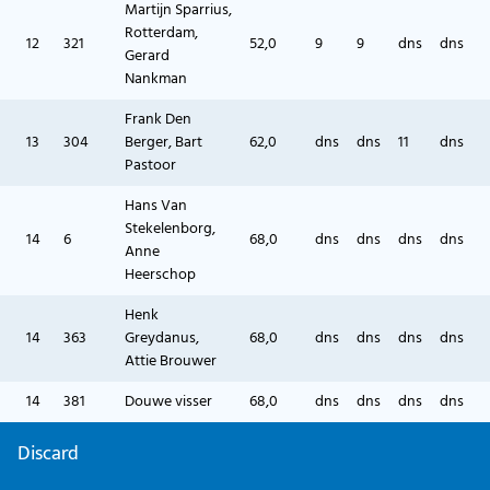
Martijn Sparrius,
Rotterdam,
12
321
52,0
9
9
dns
dns
Gerard
Nankman
Frank Den
13
304
Berger, Bart
62,0
dns
dns
11
dns
Pastoor
Hans Van
Stekelenborg,
14
6
68,0
dns
dns
dns
dns
Anne
Heerschop
Henk
14
363
Greydanus,
68,0
dns
dns
dns
dns
Attie Brouwer
14
381
Douwe visser
68,0
dns
dns
dns
dns
Discard