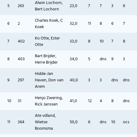
Alwin Lochorn,
5
263
23,0
7
7
3
6
Bert Lochorn
Charles Koek, C
6
2
32,0
11
8
6
7
Koek
Ko Otte, Ester
7
402
33,0
8
10
7
8
Otte
Bart Brijder,
8
403
34,0
5
dns
9
3
Herre Brijder
Hidde-Jan
9
297
Haven, Don van
40,0
3
3
dns
dns
Arem
Henjo Zwering,
10
31
41,0
12
4
8
dns
Rick Janssen
Ate vdland,
11
364
Wietse
50,0
6
dns
10
ocs
Boomsma