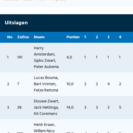
Uitslagen
No
Zeilno
Naam
Punten
1
2
3
4
Harry
Amsterdam,
1
141
4,0
1
1
1
1
Sipko Zwart,
Peter Aukema
Lucas Bouma,
2
7
Bart Vrinten,
10,0
2
2
4
2
Fetze Reitsma
Douwe Zwart,
3
38
Jack Hettinga,
14,0
3
3
3
5
Kit Coremans
Henk Kraan,
Willem Nico