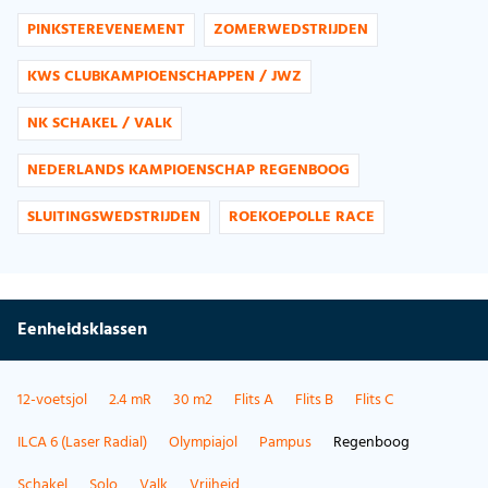
PINKSTEREVENEMENT
ZOMERWEDSTRIJDEN
KWS CLUBKAMPIOENSCHAPPEN / JWZ
NK SCHAKEL / VALK
NEDERLANDS KAMPIOENSCHAP REGENBOOG
SLUITINGSWEDSTRIJDEN
ROEKOEPOLLE RACE
Eenheidsklassen
12-voetsjol
2.4 mR
30 m2
Flits A
Flits B
Flits C
ILCA 6 (Laser Radial)
Olympiajol
Pampus
Regenboog
Schakel
Solo
Valk
Vrijheid