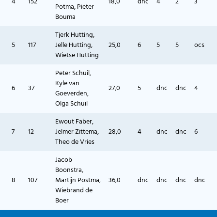
4
152
18,0
dnc
4
2
3
Potma, Pieter
Bouma
Tjerk Hutting,
5
117
Jelle Hutting,
25,0
6
5
5
ocs
Wietse Hutting
Peter Schuil,
Kyle van
6
37
27,0
5
dnc
dnc
4
Goeverden,
Olga Schuil
Ewout Faber,
7
12
Jelmer Zittema,
28,0
4
dnc
dnc
6
Theo de Vries
Jacob
Boonstra,
8
107
Martijn Postma,
36,0
dnc
dnc
dnc
dnc
Wiebrand de
Boer