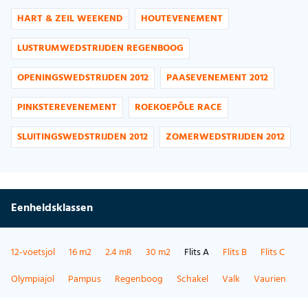
HART & ZEIL WEEKEND
HOUTEVENEMENT
LUSTRUMWEDSTRIJDEN REGENBOOG
OPENINGSWEDSTRIJDEN 2012
PAASEVENEMENT 2012
PINKSTEREVENEMENT
ROEKOEPÔLE RACE
SLUITINGSWEDSTRIJDEN 2012
ZOMERWEDSTRIJDEN 2012
Eenheidsklassen
12-voetsjol
16 m2
2.4 mR
30 m2
Flits A
Flits B
Flits C
Olympiajol
Pampus
Regenboog
Schakel
Valk
Vaurien