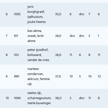
joris
burghgraef,
6
1093
35,0
6
dnc
7
6
tjalhuizum,
jouke heeres
bas abma,
7
911
sneek, britt
36,0
dnc
dnc
3
1
abma
peter ijsselhof,
8
103
bolsward,
36,0
11
6
8
11
sander de vries
marleen
zondervan,
9
990
37,0
10
5
10
12
akkrum, femme
rijk
mette rijk,
10
1064
scharnegoutum,
38,0
3
dnc
11
8
merle louwinger