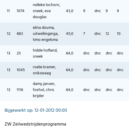
nelleke lochorn,
11
1074
sneek, eva
43,0
9
dnc
9
9
douglas
elina douma,
12
683
uitwellingerga,
45,0
7
dnc
12
10
timo engelsma
hidde hofland,
13
25
64,0
dnc
dnc
dnc
dnc
sneek
roelie kramer,
13
1045
64,0
dnc
dnc
dnc
dnc
snikzwaag
damy jansen,
13
1116
foxhol, chris
64,0
dnc
dnc
dnc
dnc
brijder
Bijgewerkt op: 12-01-2012 00:00
ZW Zeilwedstrijdenprogramma