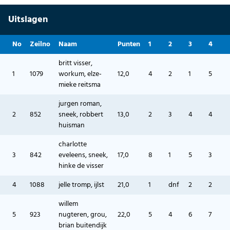
Uitslagen
No
Zeilno
Naam
Punten
1
2
3
4
britt visser,
1
1079
workum, elze-
12,0
4
2
1
5
mieke reitsma
jurgen roman,
2
852
sneek, robbert
13,0
2
3
4
4
huisman
charlotte
3
842
eveleens, sneek,
17,0
8
1
5
3
hinke de visser
4
1088
jelle tromp, ijlst
21,0
1
dnf
2
2
willem
5
923
nugteren, grou,
22,0
5
4
6
7
brian buitendijk