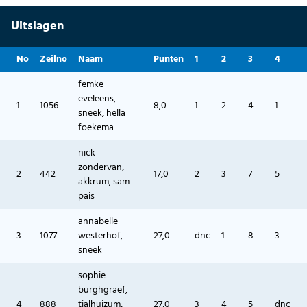
Uitslagen
No
Zeilno
Naam
Punten
1
2
3
4
femke
eveleens,
1
1056
8,0
1
2
4
1
sneek, hella
foekema
nick
zondervan,
2
442
17,0
2
3
7
5
akkrum, sam
pais
annabelle
3
1077
westerhof,
27,0
dnc
1
8
3
sneek
sophie
burghgraef,
4
888
tjalhuizum,
27,0
3
4
5
dnc