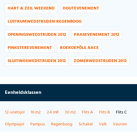
HART & ZEIL WEEKEND
HOUTEVENEMENT
LUSTRUMWEDSTRIJDEN REGENBOOG
OPENINGSWEDSTRIJDEN 2012
PAASEVENEMENT 2012
PINKSTEREVENEMENT
ROEKOEPÔLE RACE
SLUITINGSWEDSTRIJDEN 2012
ZOMERWEDSTRIJDEN 2012
Eenheidsklassen
12-voetsjol
16 m2
2.4 mR
30 m2
Flits A
Flits B
Flits C
Olympiajol
Pampus
Regenboog
Schakel
Valk
Vaurien