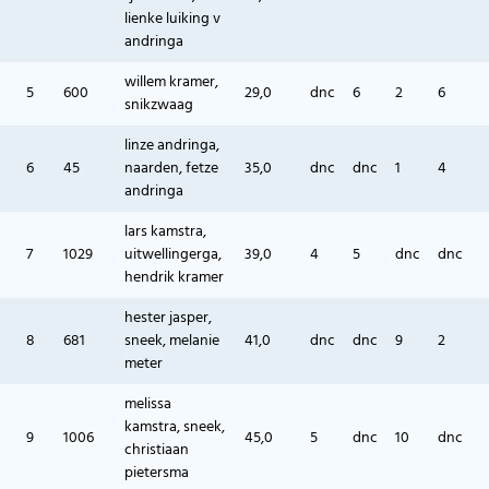
lienke luiking v
andringa
willem kramer,
5
600
29,0
dnc
6
2
6
snikzwaag
linze andringa,
6
45
naarden, fetze
35,0
dnc
dnc
1
4
andringa
lars kamstra,
7
1029
uitwellingerga,
39,0
4
5
dnc
dnc
hendrik kramer
hester jasper,
8
681
sneek, melanie
41,0
dnc
dnc
9
2
meter
melissa
kamstra, sneek,
9
1006
45,0
5
dnc
10
dnc
christiaan
pietersma