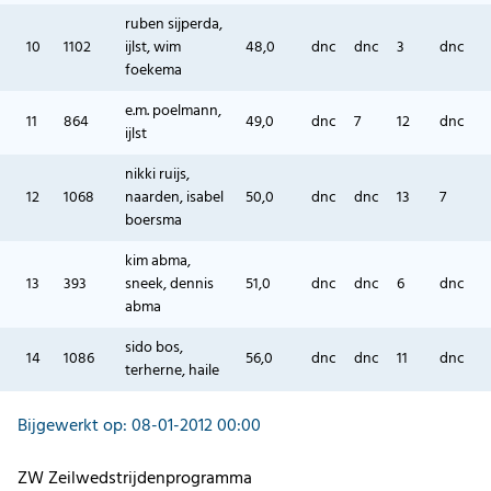
ruben sijperda,
10
1102
ijlst, wim
48,0
dnc
dnc
3
dnc
foekema
e.m. poelmann,
11
864
49,0
dnc
7
12
dnc
ijlst
nikki ruijs,
12
1068
naarden, isabel
50,0
dnc
dnc
13
7
boersma
kim abma,
13
393
sneek, dennis
51,0
dnc
dnc
6
dnc
abma
sido bos,
14
1086
56,0
dnc
dnc
11
dnc
terherne, haile
Bijgewerkt op: 08-01-2012 00:00
ZW Zeilwedstrijdenprogramma