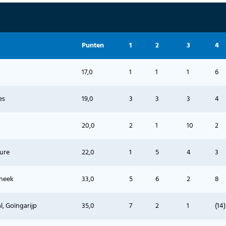
Punten
1
2
3
4
17,0
1
1
1
6
es
19,0
3
3
3
4
20,0
2
1
10
2
ure
22,0
1
5
4
3
Sneek
33,0
5
6
2
8
l, Goïngarijp
35,0
7
2
1
(14)