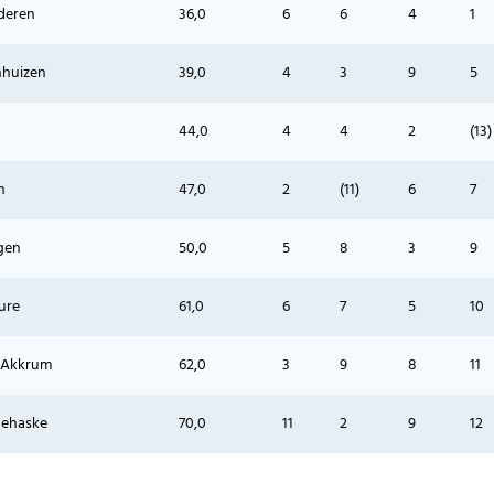
deren
36,0
6
6
4
1
nhuizen
39,0
4
3
9
5
44,0
4
4
2
(13)
n
47,0
2
(11)
6
7
gen
50,0
5
8
3
9
ure
61,0
6
7
5
10
, Akkrum
62,0
3
9
8
11
dehaske
70,0
11
2
9
12