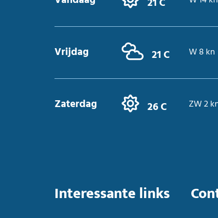
Vandaag
W 14 kn
21 C
Vrijdag
W 8 kn
21 C
Zaterdag
ZW 2 k
26 C
Interessante links
Con