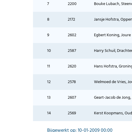
7
2200
Bouke Lubach, Steen
8
2172
Jansje Hofstra, Oppe
9
2602
Egbert Koning, Joure
10
2587
Harry Schuil, Drachte
11
2620
Hans Hofstra, Gronin
12
2578
Welmoed de Vries, Jo
13
2607
Geart-Jacob de Jong
14
2569
Kerst Koopmans, Ou
Bijgewerkt op: 10-01-2009 00:00