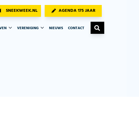
SNEEKWEEK.NL
AGENDA 175 JAAR
AVEN
VERENIGING
NIEUWS
CONTACT