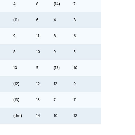
4
8
(14)
7
(11)
6
4
8
9
11
8
6
8
10
9
5
10
5
(13)
10
(12)
12
12
9
(13)
13
7
11
(dnf)
14
10
12