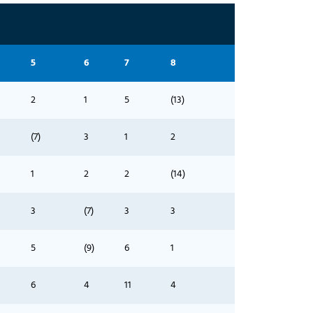
5
6
7
8
2
1
5
(13)
(7)
3
1
2
1
2
2
(14)
3
(7)
3
3
5
(9)
6
1
6
4
11
4