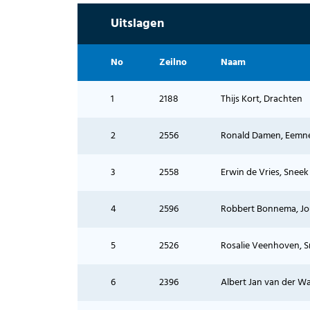
Uitslagen
No
Zeilno
Naam
1
2188
Thijs Kort, Drachten
2
2556
Ronald Damen, Eemn
3
2558
Erwin de Vries, Sneek
4
2596
Robbert Bonnema, Jo
5
2526
Rosalie Veenhoven, 
6
2396
Albert Jan van der Wa