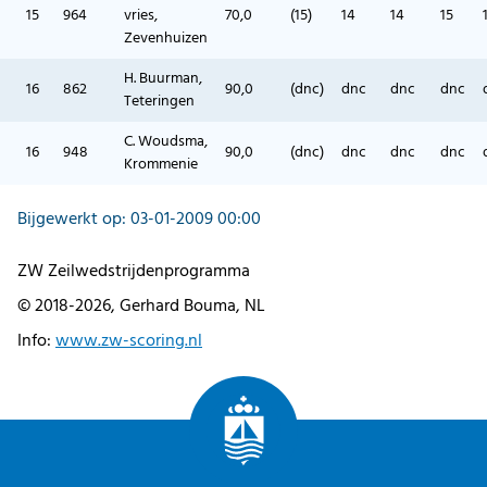
15
964
vries,
70,0
(15)
14
14
15
Zevenhuizen
H. Buurman,
16
862
90,0
(dnc)
dnc
dnc
dnc
Teteringen
C. Woudsma,
16
948
90,0
(dnc)
dnc
dnc
dnc
Krommenie
Bijgewerkt op: 03-01-2009 00:00
ZW Zeilwedstrijdenprogramma
© 2018-2026, Gerhard Bouma, NL
Info:
www.zw-scoring.nl