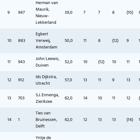
Herman van
Maurik,
9
947
39,0
7
7
8
(10)
Nieuw-
Lekkerland
Egbert
10
883
Verweij,
50,0
11
8
(12)
9
Amsterdam
John Leewis,
11
943
52,0
10
(12)
10
11
Duiven
Ids Dijkstra,
12
912
57,0
13
11
9
13
Utrecht
S.J. Ennenga,
13
703
62,0
14
10
11
12
Zierikzee
Ties van
14
1
Bruinessen,
62,0
12
13
13
(14)
Delft
Yntje de