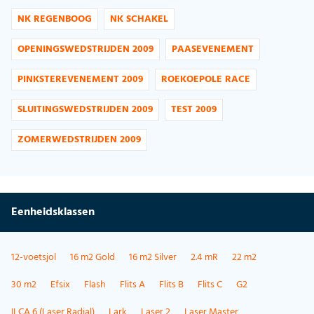
NK REGENBOOG
NK SCHAKEL
OPENINGSWEDSTRIJDEN 2009
PAASEVENEMENT
PINKSTEREVENEMENT 2009
ROEKOEPOLE RACE
SLUITINGSWEDSTRIJDEN 2009
TEST 2009
ZOMERWEDSTRIJDEN 2009
Eenheidsklassen
12-voetsjol
16 m2 Gold
16 m2 Silver
2.4 mR
22 m2
30 m2
Efsix
Flash
Flits A
Flits B
Flits C
G2
ILCA 6 (Laser Radial)
Lark
Laser 2
Laser Master