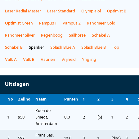
Laser Radial Master
Laser Standard
Olympiajol
Optimist B
Optimist Green
Pampus 1
Pampus 2
Randmeer Gold
Randmeer Silver
Regenboog
Sailhorse
Schakel A
Schakel B
Spanker
Splash Blue A
Splash Blue B
Top
Valk A
Valk B
Vaurien
Vrijheid
Yngling
Uitslagen
No
Zeilno
Naam
Punten
1
2
3
4
Koen de
1
958
Smedt,
8,0
2
(6)
1
2
Amsterdam
Frans Sas,
2
597
10,0
3
1
(dsq)
3