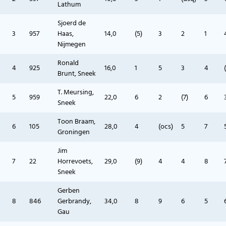
Lathum
Sjoerd de
3
957
Haas,
14,0
(5)
3
2
1
Nijmegen
Ronald
4
925
16,0
1
5
3
4
Brunt, Sneek
T. Meursing,
5
959
22,0
6
2
(7)
6
Sneek
Toon Braam,
6
105
28,0
4
(ocs)
5
7
Groningen
Jim
7
22
Horrevoets,
29,0
(9)
4
4
8
Sneek
Gerben
8
846
Gerbrandy,
34,0
8
9
6
5
Gau