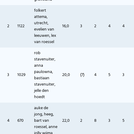
folkert
attema,
utrecht,
2
1122
16,0
3
2
4
4
evelien van
leeuwen, lex
van roessel
rob
stavenuiter,
anna
paulowna,
3
1029
20,0
(7)
4
5
3
bastiaan
stavenuiter,
jelle den
hoedt
auke de
jong, heeg,
4
670
bart van
22,0
2
8
3
5
roessel, anne
jolly wijma