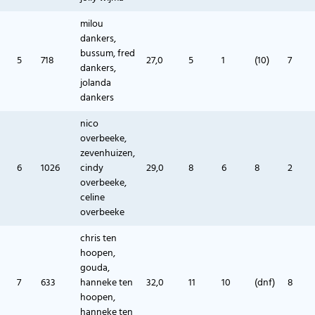
milou
dankers,
bussum, fred
5
718
27,0
5
1
(10)
7
dankers,
jolanda
dankers
nico
overbeeke,
zevenhuizen,
6
1026
cindy
29,0
8
6
8
2
overbeeke,
celine
overbeeke
chris ten
hoopen,
gouda,
7
633
hanneke ten
32,0
11
10
(dnf)
8
hoopen,
hanneke ten