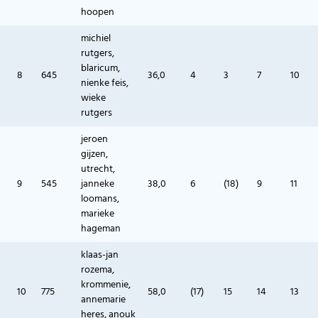
hoopen
michiel
rutgers,
blaricum,
8
645
36,0
4
3
7
10
nienke feis,
wieke
rutgers
jeroen
gijzen,
utrecht,
9
545
janneke
38,0
6
(18)
9
11
loomans,
marieke
hageman
klaas-jan
rozema,
krommenie,
10
775
58,0
(17)
15
14
13
annemarie
heres, anouk