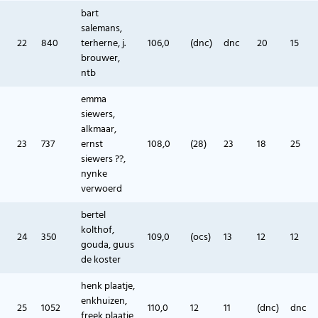
bart
salemans,
22
840
terherne, j.
106,0
(dnc)
dnc
20
15
brouwer,
ntb
emma
siewers,
alkmaar,
23
737
ernst
108,0
(28)
23
18
25
siewers ??,
nynke
verwoerd
bertel
kolthof,
24
350
109,0
(ocs)
13
12
12
gouda, guus
de koster
henk plaatje,
enkhuizen,
25
1052
110,0
12
11
(dnc)
dnc
freek plaatje,