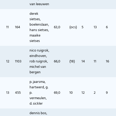
van leeuwen
derek
sietses,
boelenslaan,
11
164
63,0
(ocs)
5
13
6
hans sietses,
maaike
sietses
nico ruigrok,
eindhoven,
12
1103
rob ruigrok,
66,0
(18)
14
11
16
michel van
bergen
p. jaarsma,
hartwerd, g.
13
455
p.
69,0
10
12
2
9
vermeulen,
d. sickler
dennis bos,