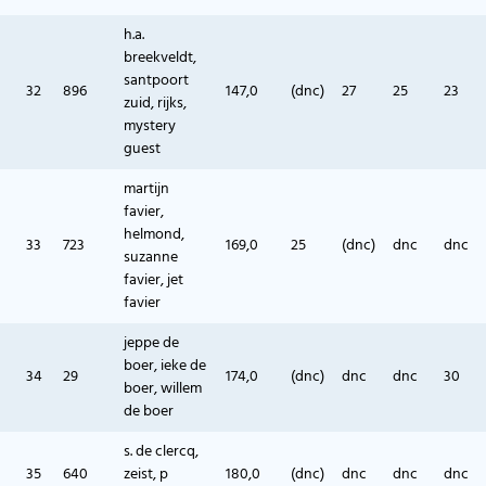
h.a.
breekveldt,
santpoort
32
896
147,0
(dnc)
27
25
23
zuid, rijks,
mystery
guest
martijn
favier,
helmond,
33
723
169,0
25
(dnc)
dnc
dnc
suzanne
favier, jet
favier
jeppe de
boer, ieke de
34
29
174,0
(dnc)
dnc
dnc
30
boer, willem
de boer
s. de clercq,
35
640
zeist, p
180,0
(dnc)
dnc
dnc
dnc