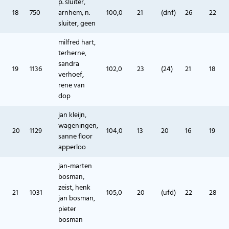
p. sluiter,
18
750
arnhem, n.
100,0
21
(dnf)
26
22
sluiter, geen
milfred hart,
terherne,
sandra
19
1136
102,0
23
(24)
21
18
verhoef,
rene van
dop
jan kleijn,
wageningen,
20
1129
104,0
13
20
16
19
sanne floor
apperloo
jan-marten
bosman,
zeist, henk
21
1031
105,0
20
(ufd)
22
28
jan bosman,
pieter
bosman