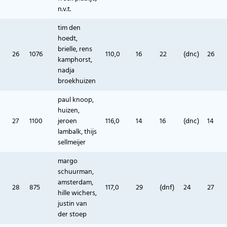
n.v.t.
tim den
hoedt,
brielle, rens
26
1076
110,0
16
22
(dnc)
26
kamphorst,
nadja
broekhuizen
paul knoop,
huizen,
27
1100
jeroen
116,0
14
16
(dnc)
14
lambalk, thijs
sellmeijer
margo
schuurman,
amsterdam,
28
875
117,0
29
(dnf)
24
27
hille wichers,
justin van
der stoep