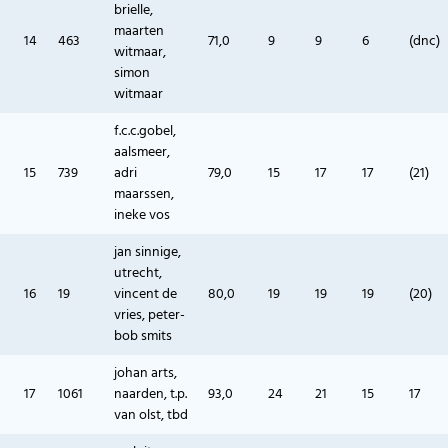
brielle,
maarten
14
463
71,0
9
9
6
(dnc)
witmaar,
simon
witmaar
f.c.c.gobel,
aalsmeer,
15
739
adri
79,0
15
17
17
(21)
maarssen,
ineke vos
jan sinnige,
utrecht,
16
19
vincent de
80,0
19
19
19
(20)
vries, peter-
bob smits
johan arts,
17
1061
naarden, t.p.
93,0
24
21
15
17
van olst, tbd