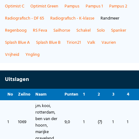
Optimist C
Optimist Green
Pampus
Pampus 1
Pampus 2
Radiografisch - DF 65
Radiografisch - K-klasse
Randmeer
Regenboog
RS Feva
Sailhorse
Schakel
Solo
Spanker
Splash Blue A
Splash Blue B
Tirion21
Valk
Vaurien
Vrijheid
Yngling
Uitslagen
No
Zeilno
Naam
Punten
1
2
3
4
j.m. kooi,
rotterdam,
ben van der
1
1069
9,0
1
(7)
1
1
hoorn,
marijke
graveland