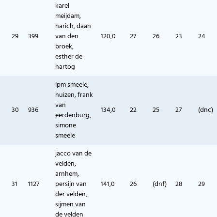
karel
meijdam,
harich, daan
29
399
van den
120,0
27
26
23
24
broek,
esther de
hartog
lpm smeele,
huizen, frank
van
30
936
134,0
22
25
27
(dnc)
eerdenburg,
simone
smeele
jacco van de
velden,
arnhem,
31
1127
persijn van
141,0
26
(dnf)
28
29
der velden,
sijmen van
de velden