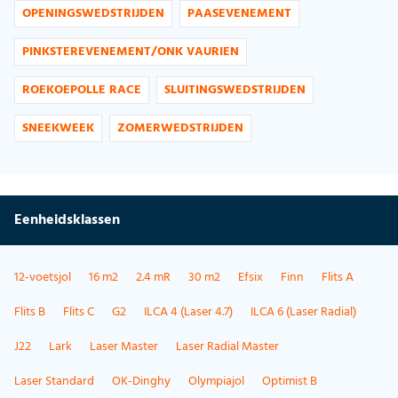
OPENINGSWEDSTRIJDEN
PAASEVENEMENT
PINKSTEREVENEMENT/ONK VAURIEN
ROEKOEPOLLE RACE
SLUITINGSWEDSTRIJDEN
SNEEKWEEK
ZOMERWEDSTRIJDEN
Eenheidsklassen
12-voetsjol
16 m2
2.4 mR
30 m2
Efsix
Finn
Flits A
Flits B
Flits C
G2
ILCA 4 (Laser 4.7)
ILCA 6 (Laser Radial)
J22
Lark
Laser Master
Laser Radial Master
Laser Standard
OK-Dinghy
Olympiajol
Optimist B