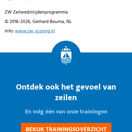
ZW Zeilwedstrijdenprogramma
© 2018-2026, Gerhard Bouma, NL
Info:
www.zw-scoring.nl
Ontdek ook het gevoel van
zeilen
En volg één van onze trainingen
BEKIJK TRAININGSOVERZICHT