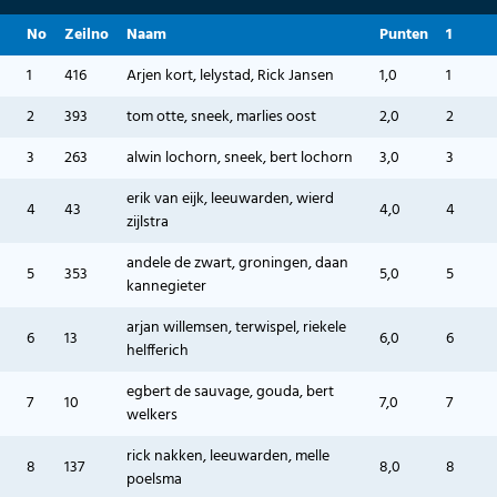
No
Zeilno
Naam
Punten
1
1
416
Arjen kort, lelystad, Rick Jansen
1,0
1
2
393
tom otte, sneek, marlies oost
2,0
2
3
263
alwin lochorn, sneek, bert lochorn
3,0
3
erik van eijk, leeuwarden, wierd
4
43
4,0
4
zijlstra
andele de zwart, groningen, daan
5
353
5,0
5
kannegieter
arjan willemsen, terwispel, riekele
6
13
6,0
6
helfferich
egbert de sauvage, gouda, bert
7
10
7,0
7
welkers
rick nakken, leeuwarden, melle
8
137
8,0
8
poelsma