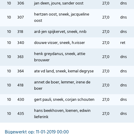
10
306
jan deen, joure, sander oost
27,0
dns
hertzen oost, sneek, jacqueline
10
307
27,0
dns
oost
10
318
ard-jen spijkervet, sneek, nnb
27,0
dns
10
340
douwe visser, sneek, h.visser
27,0
ret
henk greydanus, sneek, attie
10
363
27,0
dns
brouwer
10
364
ate vd land, sneek, kemal degryse
27,0
dns
annet de boer, lemmer, irene de
10
418
27,0
dns
boer
10
430
gert pauli, sneek, corjan schouten
27,0
dns
hans beekhoven, loenen, edwin
10
435
27,0
dns
lieferink
Bijgewerkt op: 11-01-2019 00:00