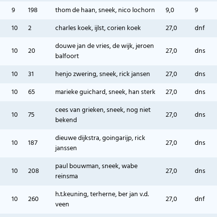
9
198
thom de haan, sneek, nico lochorn
9,0
9
10
2
charles koek, ijlst, corien koek
27,0
dnf
douwe jan de vries, de wijk, jeroen
10
20
27,0
dns
balfoort
10
31
henjo zwering, sneek, rick jansen
27,0
dns
10
65
marieke guichard, sneek, han sterk
27,0
dns
cees van grieken, sneek, nog niet
10
75
27,0
dns
bekend
dieuwe dijkstra, goingarijp, rick
10
187
27,0
dns
janssen
paul bouwman, sneek, wabe
10
208
27,0
dns
reinsma
h.t.keuning, terherne, ber jan v.d.
10
260
27,0
dnf
veen