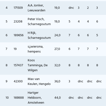
A.A. Jonker,
4
171509
19,0
dnc
3
2
3
Leeuwarden
Peter Visch,
5
23208
19,0
5
4
4
6
Scharnegoutum
H Rijk,
6
189656
24,0
7
6
6
5
Scharnegoutum
s.j.wiersma,
7
19
27,0
6
7
7
7
hempens
Koos
8
157437
Tamminga, De
32,0
8
8
8
8
Wilgen
Max van
9
42300
36,0
3
dnc
dnc
dnc
Keulen, Hengelo
Hartger
10
169888
Heldoorn,
44,0
dnc
dnc
dnc
dnc
Amstelveen