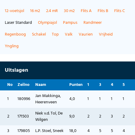
12-voetsjol
16 m2
2.4 mR
30 m2
Flits A
Flits B
Flits C
Laser Standard
Olympiajol
Pampus
Randmeer
Regenboog
Schakel
Top
Valk
Vaurien
Vrijheid
Yngling
Uitslagen
No
Zeilno
Naam
Punten
1
3
4
5
Jan Makkinga,
1
180996
4,0
1
1
1
1
Heerenveen
Niek v.d. Tol, De
2
171503
9,0
2
2
3
2
Wilgen
3
179805
L.P. Stoel, Sneek
18,0
4
5
5
4