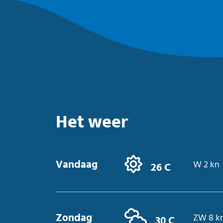
Het weer
Vandaag
W 2 kn
26 C
Zondag
ZW 8 k
30 C