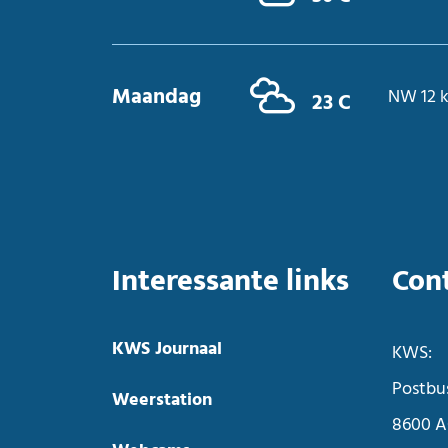
Maandag
NW 12 
23 C
Interessante links
Con
KWS Journaal
KWS:
Postbu
Weerstation
8600 A