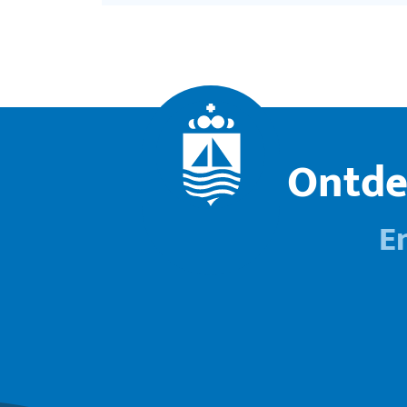
Ontde
E