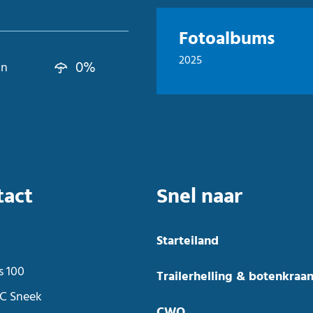
Fotoalbums
2025
0%
kn
tact
Snel naar
Starteiland
s 100
Trailerhelling & botenkraa
C Sneek
CWO