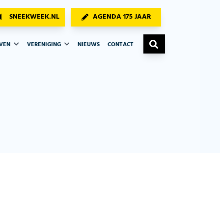
SNEEKWEEK.NL
AGENDA 175 JAAR
AVEN
VERENIGING
NIEUWS
CONTACT