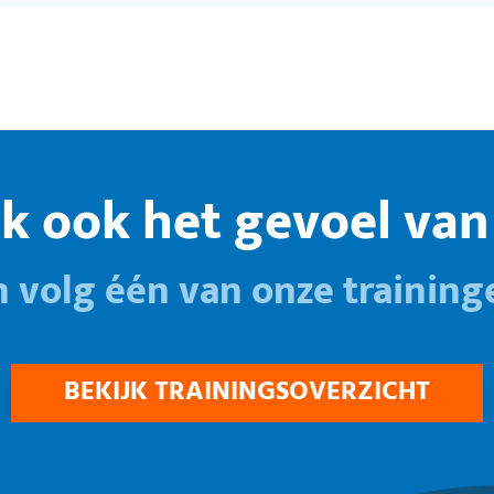
k ook het gevoel van 
n volg één van onze training
BEKIJK TRAININGSOVERZICHT