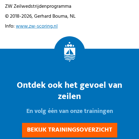
ZW Zeilwedstrijdenprogramma
© 2018-2026, Gerhard Bouma, NL
Info:
www.zw-scoring.nl
Ontdek ook het gevoel van
zeilen
En volg één van onze trainingen
BEKIJK TRAININGSOVERZICHT