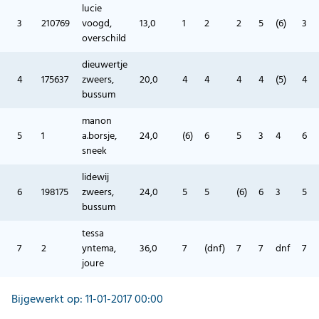
lucie
3
210769
voogd,
13,0
1
2
2
5
(6)
3
overschild
dieuwertje
4
175637
zweers,
20,0
4
4
4
4
(5)
4
bussum
manon
5
1
a.borsje,
24,0
(6)
6
5
3
4
6
sneek
lidewij
6
198175
zweers,
24,0
5
5
(6)
6
3
5
bussum
tessa
7
2
yntema,
36,0
7
(dnf)
7
7
dnf
7
joure
Bijgewerkt op: 11-01-2017 00:00