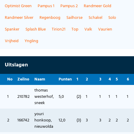
Optimist Green
Pampus 1
Pampus 2
Randmeer Gold
Randmeer Silver
Regenboog
Sailhorse
Schakel
Solo
Spanker
Splash Blue
Tirion21
Top
Valk
Vaurien
Vrijheid
Yngling
Uitslagen
No
Zeilno
Naam
Punten
1
2
3
4
5
6
thomas
1
210782
westerhof,
5,0
(2)
1
1
1
1
1
sneek
youri
2
166742
honkoop,
12,0
(3)
3
3
2
2
2
nieuwolda