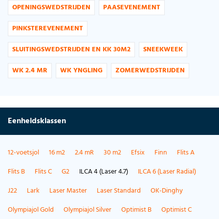
OPENINGSWEDSTRIJDEN
PAASEVENEMENT
PINKSTEREVENEMENT
SLUITINGSWEDSTRIJDEN EN KK 30M2
SNEEKWEEK
WK 2.4 MR
WK YNGLING
ZOMERWEDSTRIJDEN
Eenheidsklassen
12-voetsjol
16 m2
2.4 mR
30 m2
Efsix
Finn
Flits A
Flits B
Flits C
G2
ILCA 4 (Laser 4.7)
ILCA 6 (Laser Radial)
J22
Lark
Laser Master
Laser Standard
OK-Dinghy
Olympiajol Gold
Olympiajol Silver
Optimist B
Optimist C